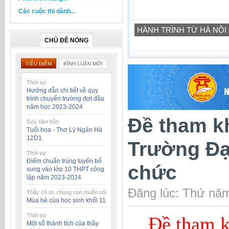
Các cuộc thi dành...
HÀNH TRÌNH TỪ HÀ NỘI
CHỦ ĐỀ NÓNG
TIÊU ĐIỂM
BÌNH LUẬN MỚI
Thời sự
Hướng dẫn chi tiết về quy
trình chuyển trường đợt đầu
năm học 2023-2024
Đề tham kh
Góc tâm hồn
Tuổi hoa - Thơ Lý Ngân Hà
12D1
Trường Đạ
Thời sự
Điểm chuẩn trúng tuyển bổ
chức
sung vào lớp 10 THPT công
lập năm 2023-2024
Đăng lúc: Thứ năm
Thầy cô ơi, chúng con muốn nói
Mùa hè của học sinh khối 11
Thời sự
Đề tham k
Một số thành tích của thầy