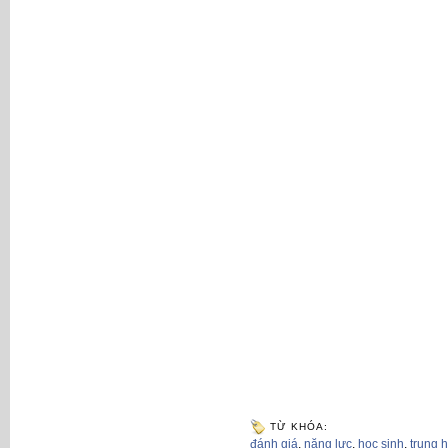
TỪ KHÓA:
đánh giá
,
năng lực
,
học sinh
,
trung 