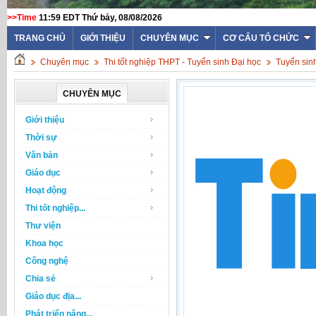
>>Time
11:59 EDT Thứ bảy, 08/08/2026
TRANG CHỦ
GIỚI THIỆU
CHUYÊN MỤC
CƠ CẤU TỔ CHỨC
Chuyên mục
Thi tốt nghiệp THPT - Tuyển sinh Đại học
Tuyển sin
CHUYÊN MỤC
Giới thiệu
Thời sự
Văn bản
Giáo dục
Hoạt động
Thi tốt nghiệp...
Thư viện
Khoa học
Công nghệ
Chia sẻ
Giáo dục địa...
Phát triển năng...