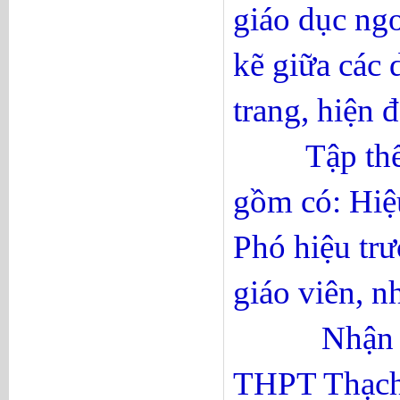
giáo dục ngo
kẽ giữa các 
trang, hiện đ
Tập thể sư
gồm có: Hiệ
Phó hiệu trư
giáo viên, n
Nhận thức 
THPT Thạch 