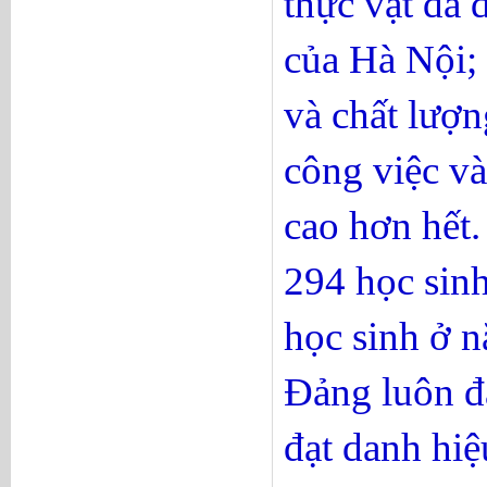
thực vật đa 
của Hà Nội; 
và chất lượn
công việc và
cao hơn hết.
294 học sin
học sinh ở n
Đảng luôn đ
đạt danh hiệ