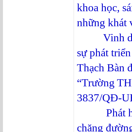
khoa học, sá
những khát 
Vinh dự, tự
sự phát triể
Thạch Bàn 
“Trường THP
3837/QĐ-UB
Phát huy nộ
chặng đường