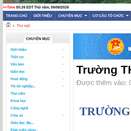
>>Time
05:26 EDT Thứ năm, 06/08/2026
TRANG CHỦ
GIỚI THIỆU
CHUYÊN MỤC
CƠ CẤU TỔ CHỨC
Thư ngỏ
CHUYÊN MỤC
Giới thiệu
Thời sự
Văn bản
Trường T
Giáo dục
Hoạt động
Được thêm vào: 0
Thi tốt nghiệp...
Thư viện
Khoa học
TRƯỜNG 
Công nghệ
Chia sẻ
Giáo dục địa...
Phát triển năng...