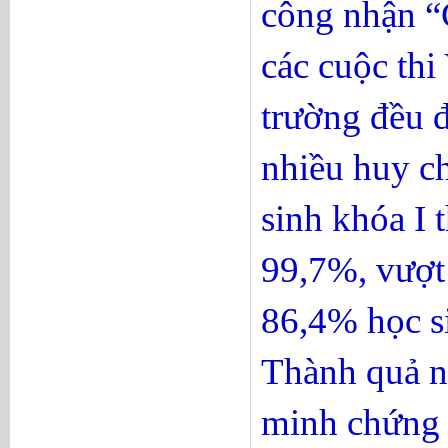
công nhận “
các cuộc th
trường đều đ
nhiều huy c
sinh khóa I t
99,7%, vượt
86,4% học s
Thành quả n
minh chứng 