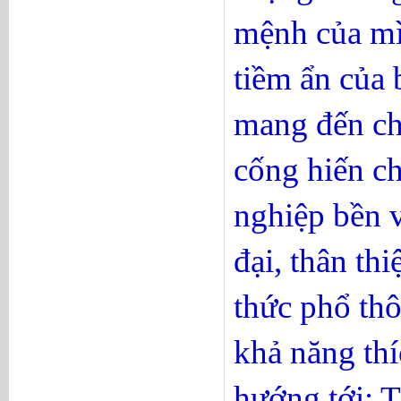
mệnh của mì
tiềm ẩn của 
mang đến cho
cống hiến ch
nghiệp bền 
đại, thân thi
thức phổ thô
khả năng thí
hướng tới: T