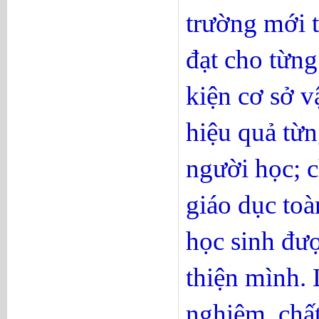
trường mới t
đạt cho từng
kiện cơ sở v
hiệu quả từn
người học; c
giáo dục toà
học sinh đượ
thiện mình.
nghiêm, chất