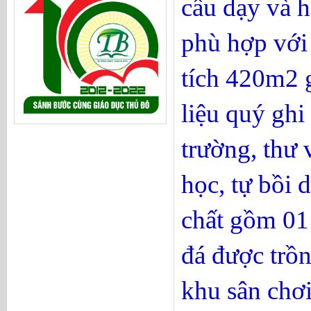
cầu dạy và h
phù hợp với 
tích 420m
2
g
liệu quý ghi
trường, thư 
học, tự bồi 
chất gồm 01
đá được trồn
khu sân chơi