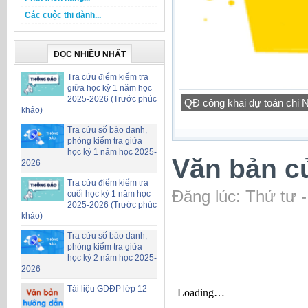
Các cuộc thi dành...
ĐỌC NHIỀU NHẤT
Tra cứu điểm kiểm tra
giữa học kỳ 1 năm học
2025-2026 (Trước phúc
QĐ công khai dự toán chi
Công khai bổ sung dự toá
khảo)
Tra cứu số báo danh,
phòng kiểm tra giữa
học kỳ 1 năm học 2025-
Văn bản c
2026
Tra cứu điểm kiểm tra
Đăng lúc: Thứ tư 
cuối học kỳ 1 năm học
2025-2026 (Trước phúc
khảo)
Tra cứu số báo danh,
phòng kiểm tra giữa
học kỳ 2 năm học 2025-
2026
Tài liệu GDĐP lớp 12