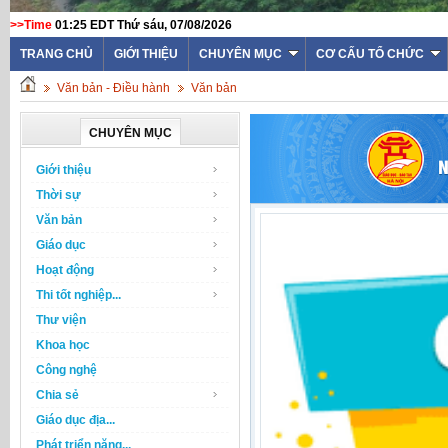
>>Time
01:25 EDT Thứ sáu, 07/08/2026
TRANG CHỦ
GIỚI THIỆU
CHUYÊN MỤC
CƠ CẤU TỔ CHỨC
Văn bản - Điều hành
Văn bản
CHUYÊN MỤC
Giới thiệu
Thời sự
Văn bản
Giáo dục
Hoạt động
Thi tốt nghiệp...
Thư viện
Khoa học
Công nghệ
Chia sẻ
Giáo dục địa...
Phát triển năng...