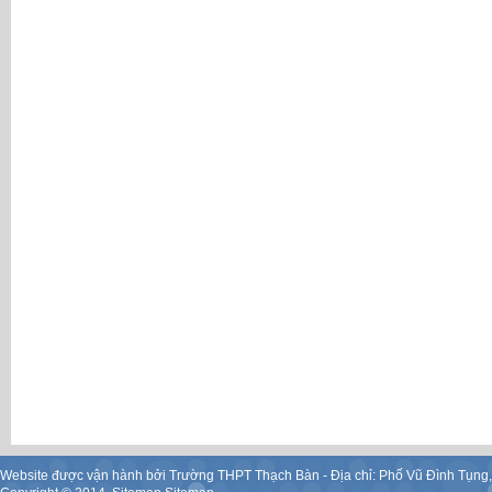
Website được vận hành bởi Trường THPT Thạch Bàn - Địa chỉ: Phố Vũ Đình Tụng