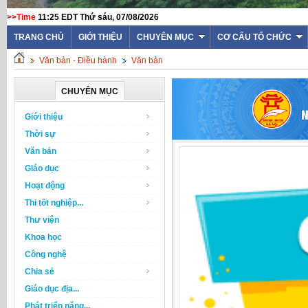
>>Time
11:25 EDT Thứ sáu, 07/08/2026
TRANG CHỦ
GIỚI THIỆU
CHUYÊN MỤC
CƠ CẤU TỔ CHỨC
Văn bản - Điều hành
Văn bản
CHUYÊN MỤC
Giới thiệu
Thời sự
Văn bản
Giáo dục
Hoạt động
Thi tốt nghiệp...
Thư viện
Khoa học
Công nghệ
Chia sẻ
Giáo dục địa...
Phát triển năng...