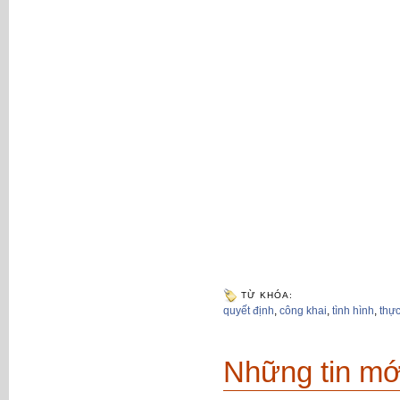
TỪ KHÓA:
quyết định
,
công khai
,
tình hình
,
thực
Những tin mớ