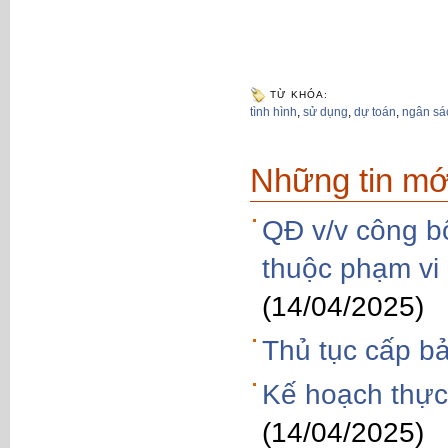
TỪ KHÓA:
tình hình
,
sử dụng
,
dự toán
,
ngân sá
Những tin mớ
QĐ v/v công bố
thuộc phạm vi
(14/04/2025)
Thủ tục cấp b
Kế hoạch thực
(14/04/2025)