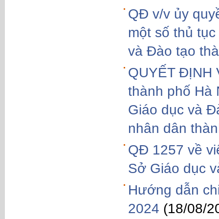
QĐ v/v ủy quy
một số thủ tục
và Đào tạo th
QUYẾT ĐỊNH Về
thành phố Hà N
Giáo dục và Đà
nhân dân thàn
QĐ 1257 về vi
Sở Giáo dục v
Hướng dẫn chi 
2024
(18/08/2