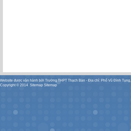
Website được vận hành bởi Trường THPT Thạch Bàn - Địa chỉ: Phố Vũ Đình Tụng
Copyright ©
2014
.
Sitemap
Sitemap