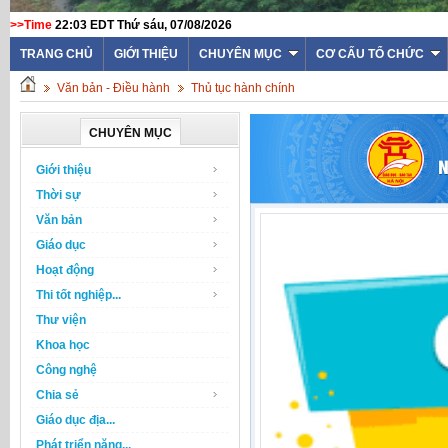
>>Time
22:03 EDT Thứ sáu, 07/08/2026
TRANG CHỦ
GIỚI THIỆU
CHUYÊN MỤC
CƠ CẤU TỔ CHỨC
Văn bản - Điều hành
Thủ tục hành chính
CHUYÊN MỤC
Giới thiệu
Thời sự
Văn bản
Giáo dục
Hoạt động
Thi tốt nghiệp...
Thư viện
Khoa học
Công nghệ
Chia sẻ
Giáo dục địa...
Phát triển năng...