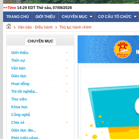
>>Time
14:29 EDT Thứ sáu, 07/08/2026
TRANG CHỦ
GIỚI THIỆU
CHUYÊN MỤC
CƠ CẤU TỔ CHỨC
Văn bản - Điều hành
Thủ tục hành chính
CHUYÊN MỤC
Giới thiệu
Thời sự
Văn bản
Giáo dục
Hoạt động
Thi tốt nghiệp...
Thư viện
Khoa học
Công nghệ
Chia sẻ
Giáo dục địa...
Phát triển năng...