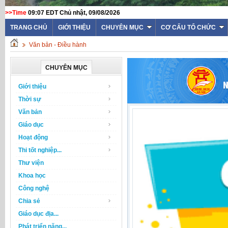
>>Time
09:07 EDT Chủ nhật, 09/08/2026
TRANG CHỦ
GIỚI THIỆU
CHUYÊN MỤC
CƠ CẤU TỔ CHỨC
Văn bản - Điều hành
CHUYÊN MỤC
Giới thiệu
Thời sự
Văn bản
Giáo dục
Hoạt động
Thi tốt nghiệp...
Thư viện
Khoa học
Công nghệ
Chia sẻ
Giáo dục địa...
Phát triển năng...