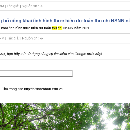
| Tác giả: | Nguồn tin : -/-
g bố công khai tình hình thực hiện dự toán thu chi NSNN 
 khai tình hình thực hiện dự toán
thu
chi
NSNN năm 2020...
| Tác giả: | Nguồn tin : -/-
ợi, bạn hãy thử sử dụng công cụ tìm kiếm của Google dưới đây!
Tìm trong site http://c3thachban.edu.vn