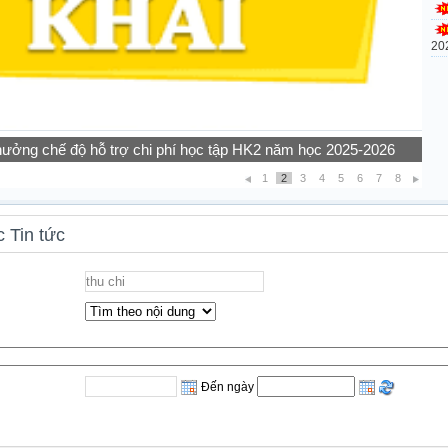
20
ế năm 2026
1
2
3
4
5
6
7
8
 Tin tức
Đến ngày