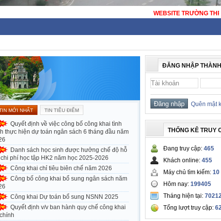
WEBSITE TRƯỜNG THPT THẠCH BÀN - HÀ NỘI -
ĐĂNG NHẬP THÀNH
Quên mật 
TIN MỚI NHẤT
TIN TIÊU ĐIỂM
Quyết định về việc công bố công khai tình
THỐNG KÊ TRUY 
nh thực hiện dự toán ngân sách 6 tháng đầu năm
26
Đang truy cập:
465
Danh sách học sinh được hưởng chế độ hỗ
ợ chi phí học tập HK2 năm học 2025-2026
Khách online:
455
Công khai chỉ tiêu biên chế năm 2026
Máy chủ tìm kiếm:
10
Công bố công khai bổ sung ngân sách năm
Hôm nay:
199405
26
Tháng hiện tại:
7021
Công khai Dự toán bổ sung NSNN 2025
Quyết định v/v ban hành quy chế công khai
Tổng lượt truy cập:
6
 chính