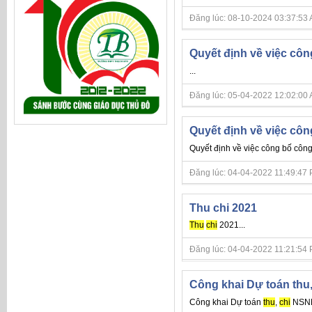
Đăng lúc: 08-10-2024 03:37:53 AM 
Quyết định về việc côn
...
Đăng lúc: 05-04-2022 12:02:00 AM 
Quyết định về việc côn
Quyết định về việc công bố côn
Đăng lúc: 04-04-2022 11:49:47 PM 
Thu chi 2021
Thu
chi
2021...
Đăng lúc: 04-04-2022 11:21:54 PM 
Công khai Dự toán thu
Công khai Dự toán
thu
,
chi
NSNN 