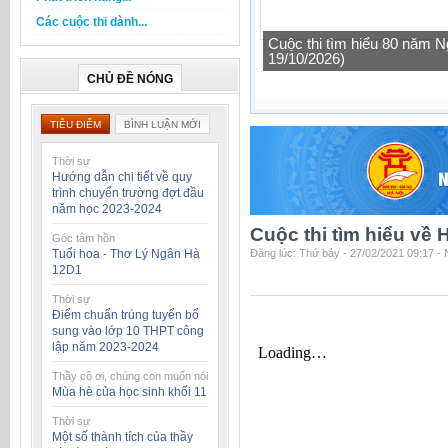
Các cuộc thi dành...
Cuộc thi tìm hiểu 80 năm N
19/10/2026)
CHỦ ĐỀ NÓNG
TIÊU ĐIỂM
BÌNH LUẬN MỚI
Thời sự
Hướng dẫn chi tiết về quy
trình chuyển trường đợt đầu
năm học 2023-2024
Cuộc thi tìm hiểu về
Góc tâm hồn
Tuổi hoa - Thơ Lý Ngân Hà
Đăng lúc: Thứ bảy - 27/02/2021 09:17 -
12D1
Thời sự
Điểm chuẩn trúng tuyển bổ
sung vào lớp 10 THPT công
lập năm 2023-2024
Thầy cô ơi, chúng con muốn nói
Mùa hè của học sinh khối 11
Thời sự
Một số thành tích của thầy