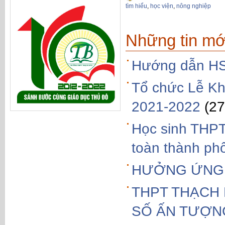
tìm hiểu
,
học viện
,
nông nghiệp
Những tin mớ
Hướng dẫn HS 
Tổ chức Lễ Kha
2021-2022
(27
Học sinh THPT
toàn thành ph
HƯỞNG ỨNG 
THPT THẠCH 
SỐ ẤN TƯỢN