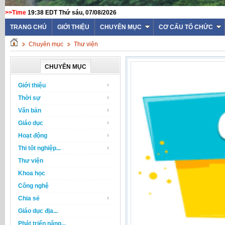
>>Time
19:38 EDT Thứ sáu, 07/08/2026
TRANG CHỦ
GIỚI THIỆU
CHUYÊN MỤC
CƠ CẤU TỔ CHỨC
Chuyên mục
Thư viện
CHUYÊN MỤC
Giới thiệu
Thời sự
Văn bản
Giáo dục
Hoạt động
Thi tốt nghiệp...
Thư viện
Khoa học
Công nghệ
Chia sẻ
Giáo dục địa...
Phát triển năng...