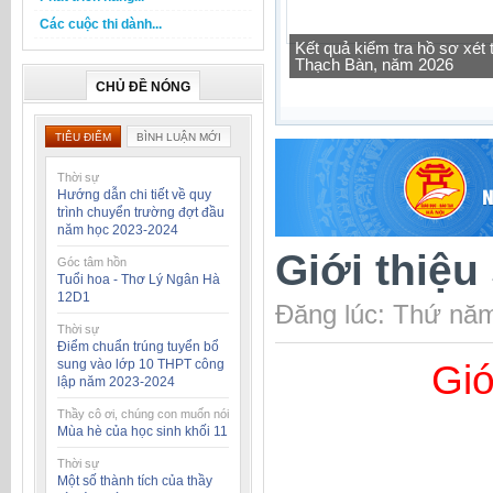
Các cuộc thi dành...
Kết quả kiểm tra hồ sơ xé
Thạch Bàn, năm 2026
Tra cứu thông tin lớp học 
CHỦ ĐỀ NÓNG
TIÊU ĐIỂM
BÌNH LUẬN MỚI
Thời sự
Hướng dẫn chi tiết về quy
trình chuyển trường đợt đầu
năm học 2023-2024
Giới thiệu
Góc tâm hồn
Tuổi hoa - Thơ Lý Ngân Hà
12D1
Đăng lúc: Thứ năm
Thời sự
Điểm chuẩn trúng tuyển bổ
sung vào lớp 10 THPT công
Giớ
lập năm 2023-2024
Thầy cô ơi, chúng con muốn nói
Mùa hè của học sinh khối 11
Thời sự
Một số thành tích của thầy