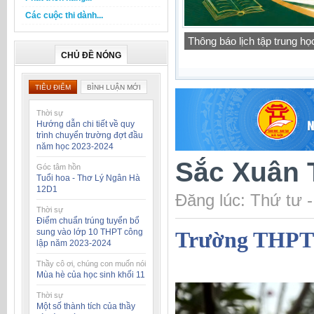
Các cuộc thi dành...
Báo cáo thường niên của t
học 2025-2026
CHỦ ĐỀ NÓNG
TIÊU ĐIỂM
BÌNH LUẬN MỚI
Thời sự
Hướng dẫn chi tiết về quy
trình chuyển trường đợt đầu
năm học 2023-2024
Sắc Xuân 
Góc tâm hồn
Tuổi hoa - Thơ Lý Ngân Hà
12D1
Đăng lúc: Thứ tư 
Thời sự
Điểm chuẩn trúng tuyển bổ
sung vào lớp 10 THPT công
Trường THPT 
lập năm 2023-2024
Thầy cô ơi, chúng con muốn nói
Mùa hè của học sinh khối 11
Thời sự
Một số thành tích của thầy