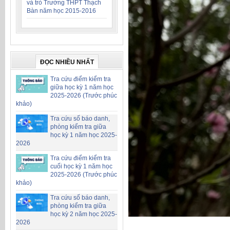
và trò Trường THPT Thạch
Bàn năm học 2015-2016
ĐỌC NHIỀU NHẤT
Tra cứu điểm kiểm tra
giữa học kỳ 1 năm học
2025-2026 (Trước phúc
khảo)
Tra cứu số báo danh,
phòng kiểm tra giữa
học kỳ 1 năm học 2025-
2026
Tra cứu điểm kiểm tra
cuối học kỳ 1 năm học
2025-2026 (Trước phúc
khảo)
Tra cứu số báo danh,
phòng kiểm tra giữa
học kỳ 2 năm học 2025-
2026