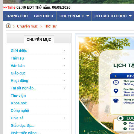
>>Time
02:46 EDT Thứ năm, 06/08/2026
TRANG CHỦ
GIỚI THIỆU
CHUYÊN MỤC
CƠ CẤU TỔ CHỨC
Chuyên mục
Thời sự
CHUYÊN MỤC
Giới thiệu
Thời sự
Văn bản
Giáo dục
Hoạt động
Thi tốt nghiệp...
Thư viện
Khoa học
Công nghệ
Chia sẻ
Giáo dục địa...
Phát triển năng...