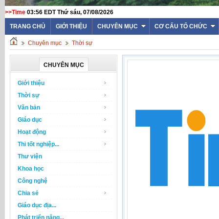
>>Time
03:56 EDT Thứ sáu, 07/08/2026
TRANG CHỦ
GIỚI THIỆU
CHUYÊN MỤC
CƠ CẤU TỔ CHỨC
Chuyên mục
Thời sự
CHUYÊN MỤC
Giới thiệu
Thời sự
Văn bản
Giáo dục
Hoạt động
Thi tốt nghiệp...
Thư viện
Khoa học
Công nghệ
Chia sẻ
Giáo dục địa...
Phát triển năng...