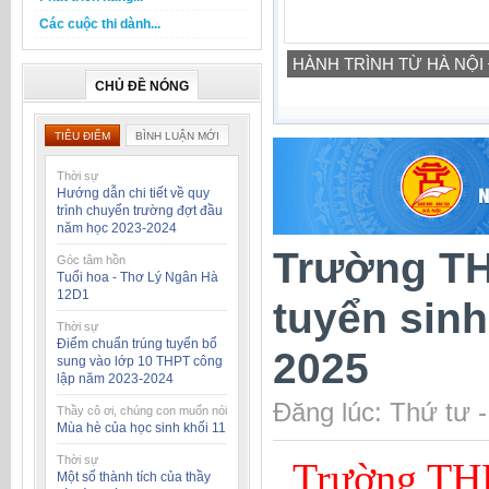
Các cuộc thi dành...
Cuộc thi tìm hiểu 80 năm N
19/10/2026)
CHỦ ĐỀ NÓNG
TIÊU ĐIỂM
BÌNH LUẬN MỚI
Thời sự
Hướng dẫn chi tiết về quy
trình chuyển trường đợt đầu
năm học 2023-2024
Trường TH
Góc tâm hồn
Tuổi hoa - Thơ Lý Ngân Hà
12D1
tuyển sinh
Thời sự
Điểm chuẩn trúng tuyển bổ
2025
sung vào lớp 10 THPT công
lập năm 2023-2024
Đăng lúc: Thứ tư 
Thầy cô ơi, chúng con muốn nói
Mùa hè của học sinh khối 11
Thời sự
Trường THP
Một số thành tích của thầy