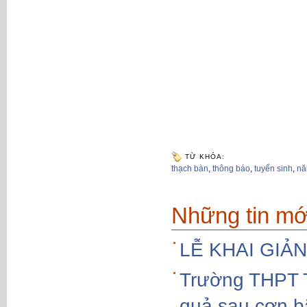
TỪ KHÓA:
thạch bàn
,
thông báo
,
tuyển sinh
,
nă
Những tin mớ
LỄ KHAI GIẢ
Trường THPT T
quả sau cơn b