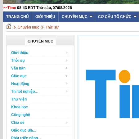
>>Time
08:43 EDT Thứ sáu, 07/08/2026
TRANG CHỦ
GIỚI THIỆU
CHUYÊN MỤC
CƠ CẤU TỔ CHỨC
Chuyên mục
Thời sự
CHUYÊN MỤC
Giới thiệu
Thời sự
Văn bản
Giáo dục
Hoạt động
Thi tốt nghiệp...
Thư viện
Khoa học
Công nghệ
Chia sẻ
Giáo dục địa...
Phát triển năng...