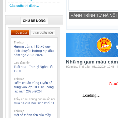
Các cuộc thi dành...
HÀNH TRÌNH TỪ HÀ NỘI
CHỦ ĐỀ NÓNG
TIÊU ĐIỂM
BÌNH LUẬN MỚI
Thời sự
Hướng dẫn chi tiết về quy
trình chuyển trường đợt đầu
năm học 2023-2024
Những gam màu cảm x
Góc tâm hồn
Tuổi hoa - Thơ Lý Ngân Hà
Đăng lúc: Thứ sáu - 06/12/2024 19:46 -
12D1
Thời sự
Nhữn
Điểm chuẩn trúng tuyển bổ
sung vào lớp 10 THPT công
lập năm 2023-2024
Thầy cô ơi, chúng con muốn nói
Mùa hè của học sinh khối 11
Thời sự
Một số thành tích của thầy