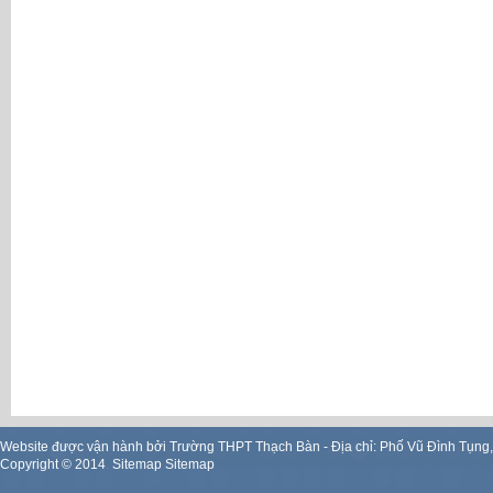
Website được vận hành bởi Trường THPT Thạch Bàn - Địa chỉ: Phố Vũ Đình Tụng
Copyright ©
2014
.
Sitemap
Sitemap