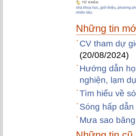
TỪ KHÓA:
nhà khoa học
,
giới thiệu
,
phương p
nhiên liệu
Những tin mớ
CV tham dự gi
(20/08/2024)
Hướng dẫn học
nghiện, lạm d
Tìm hiểu về s
Sóng hấp dẫn -
Mưa sao băng
Những tin cũ