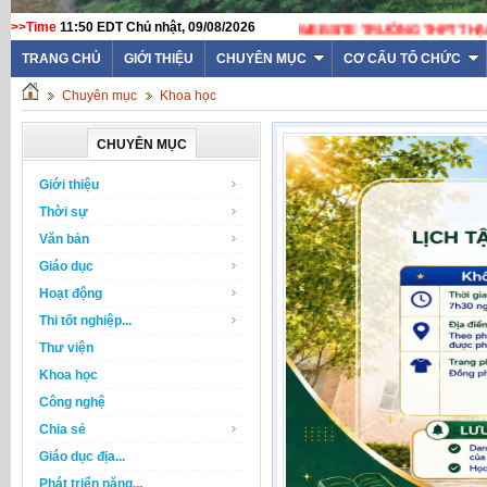
>>Time
11:50 EDT Chủ nhật, 09/08/2026
WEBSI
TRANG CHỦ
GIỚI THIỆU
CHUYÊN MỤC
CƠ CẤU TỔ CHỨC
Chuyên mục
Khoa học
CHUYÊN MỤC
Giới thiệu
Thời sự
Văn bản
Giáo dục
Hoạt động
Thi tốt nghiệp...
Thư viện
Khoa học
Công nghệ
Chia sẻ
Giáo dục địa...
Phát triển năng...