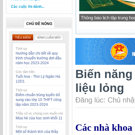
Các cuộc thi dành...
Báo cáo thường niên của t
học 2025-2026
CHỦ ĐỀ NÓNG
TIÊU ĐIỂM
BÌNH LUẬN MỚI
Thời sự
Hướng dẫn chi tiết về quy
trình chuyển trường đợt đầu
năm học 2023-2024
Biến năng
Góc tâm hồn
Tuổi hoa - Thơ Lý Ngân Hà
12D1
liệu lỏng
Thời sự
Điểm chuẩn trúng tuyển bổ
Đăng lúc: Chủ nhậ
sung vào lớp 10 THPT công
lập năm 2023-2024
Thầy cô ơi, chúng con muốn nói
Mùa hè của học sinh khối 11
Các nhà khoa 
Thời sự
Một số thành tích của thầy