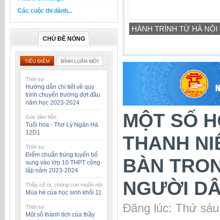
Các cuộc thi dành...
HÀNH TRÌNH TỪ HÀ NỘI
CHỦ ĐỀ NÓNG
TIÊU ĐIỂM
BÌNH LUẬN MỚI
Thời sự
Hướng dẫn chi tiết về quy
trình chuyển trường đợt đầu
năm học 2023-2024
MỘT SỐ H
Góc tâm hồn
Tuổi hoa - Thơ Lý Ngân Hà
12D1
THANH NI
Thời sự
Điểm chuẩn trúng tuyển bổ
BÀN TRON
sung vào lớp 10 THPT công
lập năm 2023-2024
NGƯỜI DÂ
Thầy cô ơi, chúng con muốn nói
Mùa hè của học sinh khối 11
Đăng lúc: Thứ sáu
Thời sự
Một số thành tích của thầy