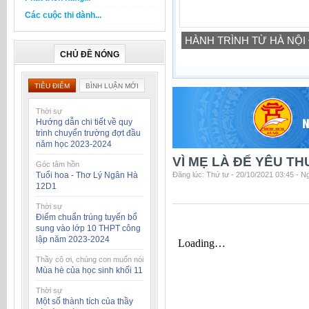
Các cuộc thi dành...
HÀNH TRÌNH TỪ HÀ NỘI
CHỦ ĐỀ NÓNG
TIÊU ĐIỂM
BÌNH LUẬN MỚI
Thời sự
Hướng dẫn chi tiết về quy
trình chuyển trường đợt đầu
năm học 2023-2024
VÌ MẸ LÀ ĐỂ YÊU TH
Góc tâm hồn
Tuổi hoa - Thơ Lý Ngân Hà
Đăng lúc: Thứ tư - 20/10/2021 03:45 - 
12D1
Thời sự
Điểm chuẩn trúng tuyển bổ
sung vào lớp 10 THPT công
lập năm 2023-2024
Thầy cô ơi, chúng con muốn nói
Mùa hè của học sinh khối 11
Thời sự
Một số thành tích của thầy