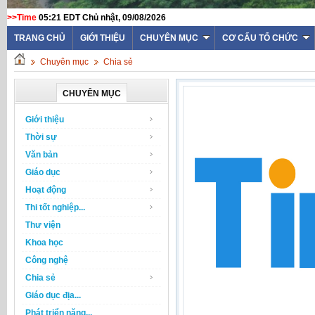
>>Time
05:21 EDT Chủ nhật, 09/08/2026
TRANG CHỦ
GIỚI THIỆU
CHUYÊN MỤC
CƠ CẤU TỔ CHỨC
Chuyên mục
Chia sẻ
CHUYÊN MỤC
Giới thiệu
Thời sự
Văn bản
Giáo dục
Hoạt động
Thi tốt nghiệp...
Thư viện
Khoa học
Công nghệ
Chia sẻ
Giáo dục địa...
Phát triển năng...