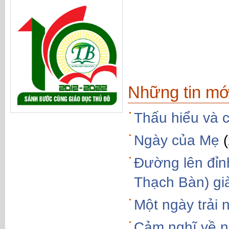
Những tin mớ
Thấu hiểu và c
Ngày của Mẹ
Đường lên đỉn
Thạch Bàn) già
Một ngày trải 
Cảm nghĩ về n