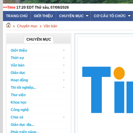
>>Time
17:20 EDT Thứ sáu, 07/08/2026
TRANG CHỦ
GIỚI THIỆU
CHUYÊN MỤC
CƠ CẤU TỔ CHỨC
Chuyên mục
Văn bản
CHUYÊN MỤC
Giới thiệu
Thời sự
Văn bản
Giáo dục
Hoạt động
Thi tốt nghiệp...
Thư viện
Khoa học
Công nghệ
Chia sẻ
Giáo dục địa...
Phát triển năng...