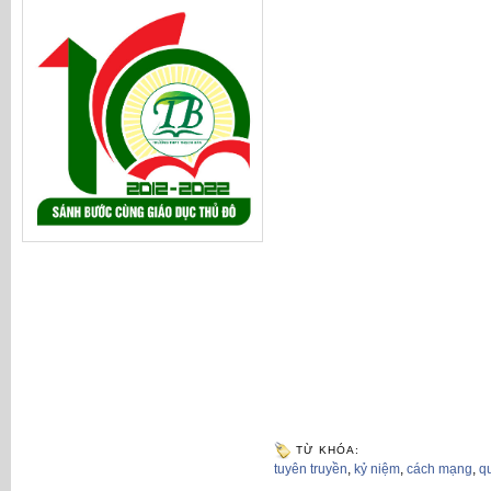
TỪ KHÓA:
tuyên truyền
,
kỷ niệm
,
cách mạng
,
q