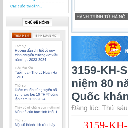
Các cuộc thi dành...
HÀNH TRÌNH TỪ HÀ NỘI
CHỦ ĐỀ NÓNG
TIÊU ĐIỂM
BÌNH LUẬN MỚI
Thời sự
Hướng dẫn chi tiết về quy
trình chuyển trường đợt đầu
năm học 2023-2024
3159-KH-S
Góc tâm hồn
Tuổi hoa - Thơ Lý Ngân Hà
12D1
niệm 80 n
Thời sự
Điểm chuẩn trúng tuyển bổ
Quốc khán
sung vào lớp 10 THPT công
lập năm 2023-2024
Đăng lúc: Thứ sáu
Thầy cô ơi, chúng con muốn nói
Mùa hè của học sinh khối 11
Thời sự
3159-KH-
Một số thành tích của thầy