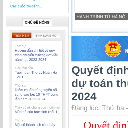
Các cuộc thi dành...
HÀNH TRÌNH TỪ HÀ NỘI
CHỦ ĐỀ NÓNG
TIÊU ĐIỂM
BÌNH LUẬN MỚI
Thời sự
Hướng dẫn chi tiết về quy
trình chuyển trường đợt đầu
năm học 2023-2024
Quyết định
Góc tâm hồn
Tuổi hoa - Thơ Lý Ngân Hà
12D1
dự toán th
Thời sự
Điểm chuẩn trúng tuyển bổ
2024
sung vào lớp 10 THPT công
lập năm 2023-2024
Đăng lúc: Thứ ba 
Thầy cô ơi, chúng con muốn nói
Mùa hè của học sinh khối 11
Thời sự
Quyết địn
Một số thành tích của thầy