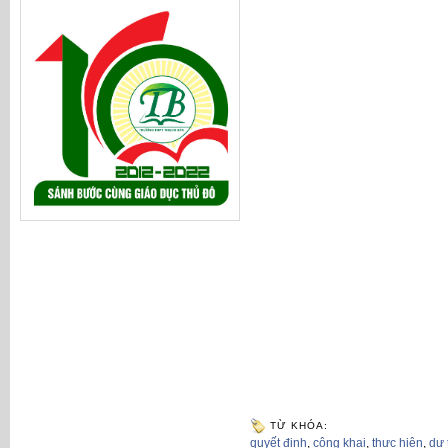
TỪ KHÓA:
quyết định
,
công khai
,
thực hiện
,
dự 