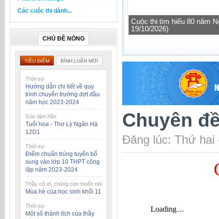
Các cuộc thi dành...
Tìm hiểu một số quy định 
CHỦ ĐỀ NÓNG
TIÊU ĐIỂM
BÌNH LUẬN MỚI
Thời sự
Hướng dẫn chi tiết về quy
trình chuyển trường đợt đầu
năm học 2023-2024
Chuyên đề
Góc tâm hồn
Tuổi hoa - Thơ Lý Ngân Hà
12D1
Đăng lúc: Thứ hai
Thời sự
Điểm chuẩn trúng tuyển bổ
sung vào lớp 10 THPT công
lập năm 2023-2024
Thầy cô ơi, chúng con muốn nói
Mùa hè của học sinh khối 11
Thời sự
Một số thành tích của thầy