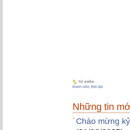
TỪ KHÓA:
thanh niên
,
thời đại
Những tin mớ
Chào mừng kỷ