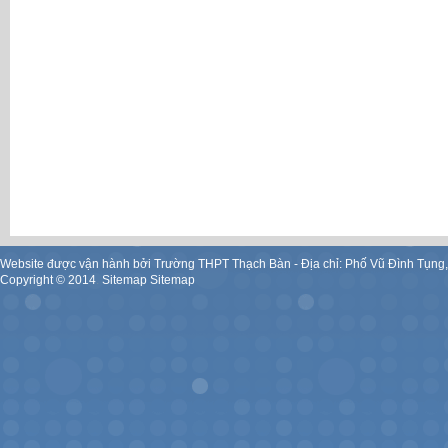
Website được vận hành bởi Trường THPT Thạch Bàn - Địa chỉ: Phố Vũ Đình Tụng
Copyright ©
2014
.
Sitemap
Sitemap