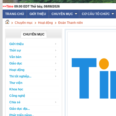
>>Time
09:00 EDT Thứ bảy, 08/08/2026
WEBSITE TRƯỜNG THPT TH
TRANG CHỦ
GIỚI THIỆU
CHUYÊN MỤC
CƠ CẤU TỔ CHỨC
Chuyên mục
Hoạt động
Đoàn Thanh niên
CHUYÊN MỤC
Giới thiệu
Thời sự
Văn bản
Giáo dục
Hoạt động
Thi tốt nghiệp...
Thư viện
Khoa học
Công nghệ
Chia sẻ
Giáo dục địa...
Phát triển năng...