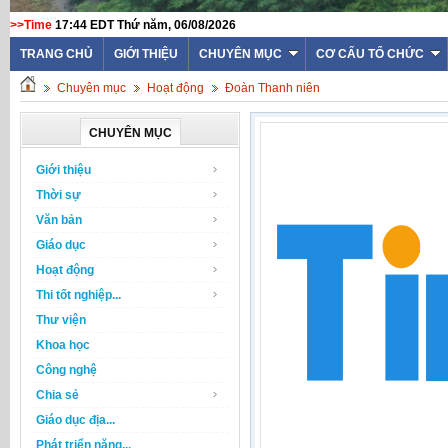
>>Time
17:44 EDT Thứ năm, 06/08/2026
TRANG CHỦ
GIỚI THIỆU
CHUYÊN MỤC
CƠ CẤU TỔ CHỨC
Chuyên mục
Hoạt động
Đoàn Thanh niên
CHUYÊN MỤC
Giới thiệu
Thời sự
Văn bản
Giáo dục
Hoạt động
Thi tốt nghiệp...
Thư viện
Khoa học
Công nghệ
Chia sẻ
Giáo dục địa...
Phát triển năng...