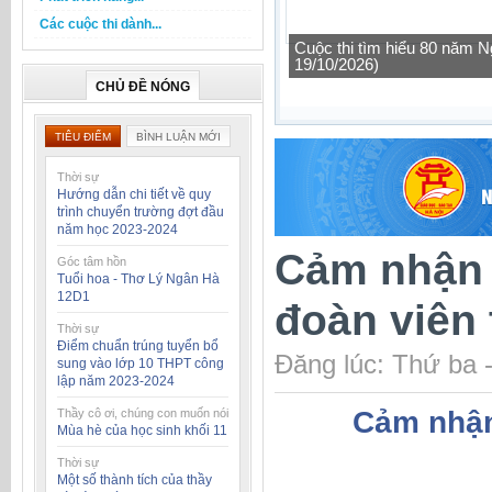
Các cuộc thi dành...
Cuộc thi tìm hiểu 80 năm N
19/10/2026)
CHỦ ĐỀ NÓNG
TIÊU ĐIỂM
BÌNH LUẬN MỚI
Thời sự
Hướng dẫn chi tiết về quy
trình chuyển trường đợt đầu
năm học 2023-2024
Cảm nhận 
Góc tâm hồn
Tuổi hoa - Thơ Lý Ngân Hà
12D1
đoàn viên 
Thời sự
Điểm chuẩn trúng tuyển bổ
Đăng lúc: Thứ ba 
sung vào lớp 10 THPT công
lập năm 2023-2024
Cảm nhận 
Thầy cô ơi, chúng con muốn nói
Mùa hè của học sinh khối 11
Thời sự
Một số thành tích của thầy