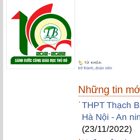
TỪ KHÓA:
trở thành
,
đoàn viên
Những tin mớ
THPT Thạch Bà
Hà Nội - An ni
(23/11/2022)