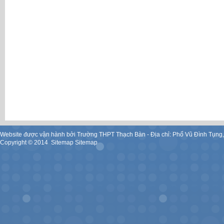
Website được vận hành bởi Trường THPT Thạch Bàn - Địa chỉ: Phố Vũ Đình Tụng
Copyright ©
2014
.
Sitemap
Sitemap