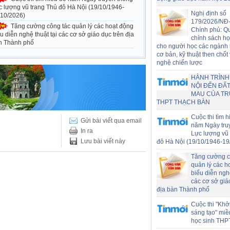
c lượng vũ trang Thủ đô Hà Nội (19/10/1946-
Nghị định số
/10/2026)
179/2026/NĐ
Tăng cường công tác quản lý các hoạt động
Chính phủ: Q
u diễn nghệ thuật tại các cơ sở giáo dục trên địa
chính sách h
n Thành phố
cho người học các ngành
cơ bản, kỹ thuật then chốt
nghệ chiến lược
HÀNH TRÌNH
NỘI ĐẾN ĐẤT
MAU CỦA T
THPT THẠCH BÀN
Cuộc thi tìm h
Gửi bài viết qua email
năm Ngày tru
In ra
Lực lượng vũ 
Lưu bài viết này
đô Hà Nội (19/10/1946-19
Tăng cường c
quản lý các h
biểu diễn nghệ
các cơ sở giá
địa bàn Thành phố
Cuộc thi "Khở
sáng tạo" miề
học sinh THP