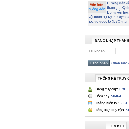
Hướng dẫn đ
tham gia Kỳ t
Đội tuyển học
Nội tham dự Kỳ thi Olymp
học trẻ quốc tế (IJSO) nă
ĐĂNG NHẬP THÀNH
Quên mật 
THỐNG KÊ TRUY 
Đang truy cập:
179
Hôm nay:
50464
Tháng hiện tại:
3051
Tổng lượt truy cập:
6
LIÊN KẾT