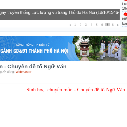
Lự
19
gày truyền thống Lực lượng vũ trang Thủ đô Hà Nội (19/10/1946-
biể
bà
1
2
3
4
5
6
7
8
n - Chuyên đề tổ Ngữ Văn
Người đăng:
Webmaster
Sinh hoạt chuyên môn - Chuyên đề tổ Ngữ Văn