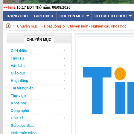
>>Time
10:17 EDT Thứ năm, 06/08/2026
TRANG CHỦ
GIỚI THIỆU
CHUYÊN MỤC
CƠ CẤU TỔ CHỨC
Chuyên mục
Hoạt động
Chuyên môn - Nghiên cứu khoa học
CHUYÊN MỤC
Giới thiệu
Thời sự
Văn bản
Giáo dục
Hoạt động
Thi tốt nghiệp...
Thư viện
Khoa học
Công nghệ
Chia sẻ
Giáo dục địa...
Phát triển năng...