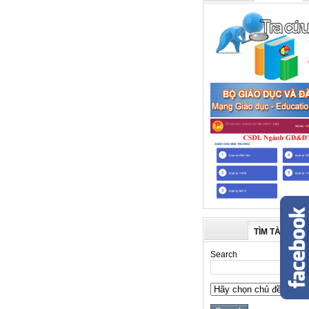
TÌM TÀI LIỆU
Search