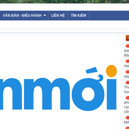
VĂN BẢN - ĐIỀU HÀNH
LIÊN HỆ
TÌM KIẾM
da
Bà
lớ
lớ
Th
họ
ph
các
cô
MA