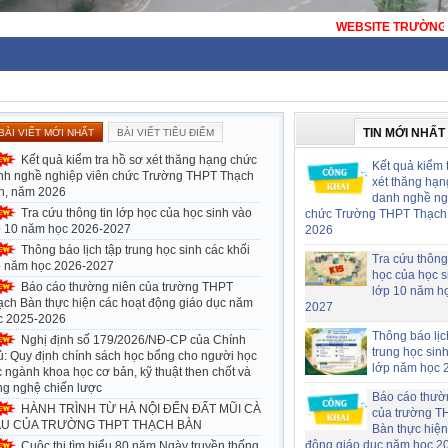
WEBSITE TRƯỜNG THPT THẠCH BÀN - HÀ NỘI - TRƯ
TIN MỚI NHẤT
BÀI VIẾT MỚI NHẤT
BÀI VIẾT TIÊU ĐIỂM
Kết quả kiểm tra hồ sơ xét thăng hạng chức
Kết quả kiểm 
nh nghề nghiệp viên chức Trường THPT Thạch
xét thăng hạn
n, năm 2026
danh nghề ng
Tra cứu thông tin lớp học của học sinh vào
chức Trường THPT Thạch
p 10 năm học 2026-2027
2026
Thông báo lịch tập trung học sinh các khối
Tra cứu thông 
p năm học 2026-2027
học của học s
Báo cáo thường niên của trường THPT
lớp 10 năm h
ạch Bàn thực hiện các hoạt động giáo dục năm
2027
c 2025-2026
Thông báo lịc
Nghị định số 179/2026/NĐ-CP của Chính
trung học sin
ủ: Quy định chính sách học bổng cho người học
lớp năm học 
 ngành khoa học cơ bản, kỹ thuật then chốt và
ng nghệ chiến lược
Báo cáo thườ
HÀNH TRÌNH TỪ HÀ NỘI ĐẾN ĐẤT MŨI CÀ
của trường T
U CỦA TRƯỜNG THPT THẠCH BÀN
Bàn thực hiện
động giáo dục năm học 2
Cuộc thi tìm hiểu 80 năm Ngày truyền thống