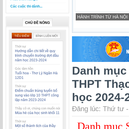
Các cuộc thi dành...
HÀNH TRÌNH TỪ HÀ NỘI
CHỦ ĐỀ NÓNG
TIÊU ĐIỂM
BÌNH LUẬN MỚI
Thời sự
Hướng dẫn chi tiết về quy
trình chuyển trường đợt đầu
năm học 2023-2024
Danh mục 
Góc tâm hồn
Tuổi hoa - Thơ Lý Ngân Hà
12D1
THPT Thạc
Thời sự
Điểm chuẩn trúng tuyển bổ
học 2024-
sung vào lớp 10 THPT công
lập năm 2023-2024
Đăng lúc: Thứ tư 
Thầy cô ơi, chúng con muốn nói
Mùa hè của học sinh khối 11
Thời sự
Danh mục S
Một số thành tích của thầy