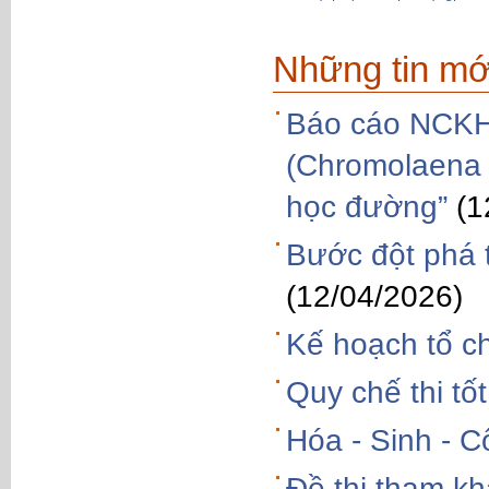
Những tin mớ
Báo cáo NCKH đ
(Chromolaena 
học đường”
(1
Bước đột phá t
(12/04/2026)
Kế hoạch tổ c
Quy chế thi tố
Hóa - Sinh - 
Đề thi tham kh