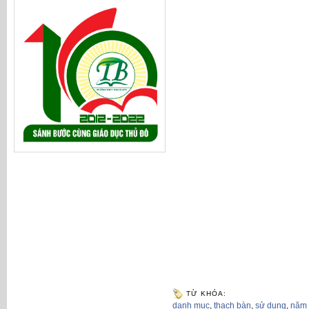
TỪ KHÓA:
danh mục
,
thạch bàn
,
sử dụng
,
năm 