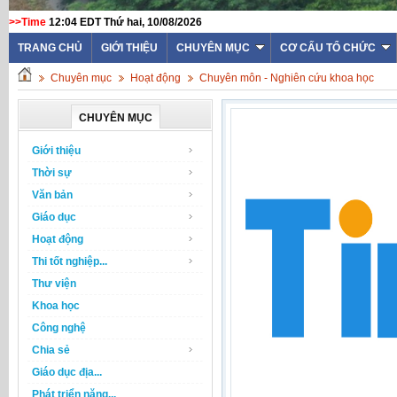
>>Time
12:04 EDT Thứ hai, 10/08/2026
TRANG CHỦ
GIỚI THIỆU
CHUYÊN MỤC
CƠ CẤU TỔ CHỨC
Chuyên mục
Hoạt động
Chuyên môn - Nghiên cứu khoa học
CHUYÊN MỤC
Giới thiệu
Thời sự
Văn bản
Giáo dục
Hoạt động
Thi tốt nghiệp...
Thư viện
Khoa học
Công nghệ
Chia sẻ
Giáo dục địa...
Phát triển năng...