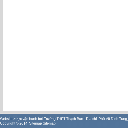
Website được vận hành bởi Trường THPT Thạch Bàn - Địa chỉ: Phố Vũ Đình Tụng
Copyright ©
2014
.
Sitemap
Sitemap