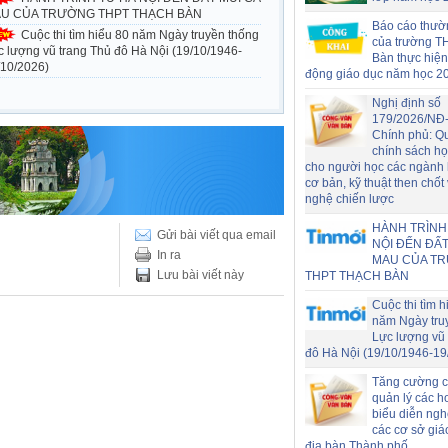
U CỦA TRƯỜNG THPT THẠCH BÀN
Báo cáo thườ
Cuộc thi tìm hiểu 80 năm Ngày truyền thống
của trường T
c lượng vũ trang Thủ đô Hà Nội (19/10/1946-
Bàn thực hiện
/10/2026)
động giáo dục năm học 2
Nghị định số
179/2026/NĐ
Chính phủ: Q
chính sách h
cho người học các ngành
cơ bản, kỹ thuật then chốt
nghệ chiến lược
HÀNH TRÌNH
Gửi bài viết qua email
NỘI ĐẾN ĐẤT
In ra
MAU CỦA T
Lưu bài viết này
THPT THẠCH BÀN
Cuộc thi tìm h
năm Ngày tru
Lực lượng vũ 
đô Hà Nội (19/10/1946-19
Tăng cường c
quản lý các h
biểu diễn nghệ
các cơ sở giá
địa bàn Thành phố