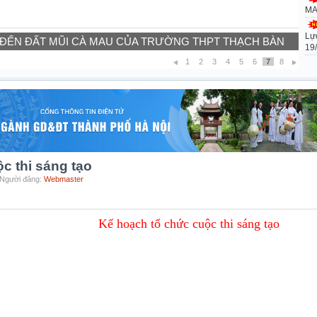
MA
Lự
 ĐẾN ĐẤT MŨI CÀ MAU CỦA TRƯỜNG THPT THẠCH BÀN
19
1
2
3
4
5
6
7
8
c thi sáng tạo
 Người đăng:
Webmaster
Kế hoạch tổ chức cuộc thi sáng tạo