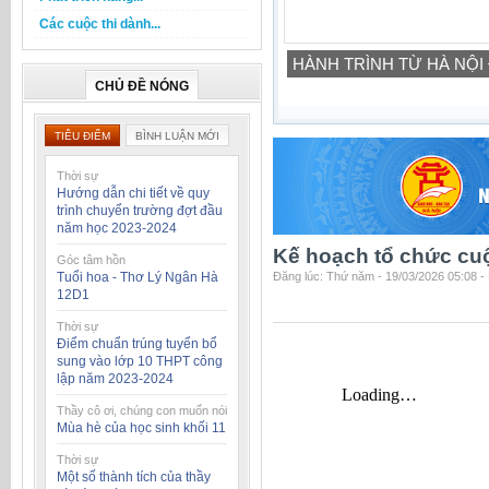
Các cuộc thi dành...
HÀNH TRÌNH TỪ HÀ NỘI
CHỦ ĐỀ NÓNG
TIÊU ĐIỂM
BÌNH LUẬN MỚI
Thời sự
Hướng dẫn chi tiết về quy
trình chuyển trường đợt đầu
năm học 2023-2024
Kế hoạch tổ chức cuộ
Góc tâm hồn
Tuổi hoa - Thơ Lý Ngân Hà
Đăng lúc: Thứ năm - 19/03/2026 05:08 -
12D1
Thời sự
Điểm chuẩn trúng tuyển bổ
sung vào lớp 10 THPT công
lập năm 2023-2024
Thầy cô ơi, chúng con muốn nói
Mùa hè của học sinh khối 11
Thời sự
Một số thành tích của thầy