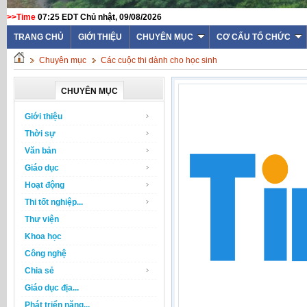
>>Time
07:25 EDT Chủ nhật, 09/08/2026
TRANG CHỦ
GIỚI THIỆU
CHUYÊN MỤC
CƠ CẤU TỔ CHỨC
Chuyên mục
Các cuộc thi dành cho học sinh
CHUYÊN MỤC
Giới thiệu
Thời sự
Văn bản
Giáo dục
Hoạt động
Thi tốt nghiệp...
Thư viện
Khoa học
Công nghệ
Chia sẻ
Giáo dục địa...
Phát triển năng...