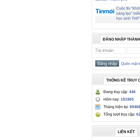
Cuộc thi "Khở
sáng tạo" miề
học sinh THP
ĐĂNG NHẬP THÀNH
Quên mật 
THỐNG KÊ TRUY 
Đang truy cập:
446
Hôm nay:
191965
Tháng hiện tại:
6946
Tổng lượt truy cập:
6
LIÊN KẾT