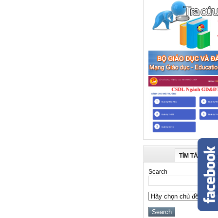
TÌM TÀI LIỆU
Search