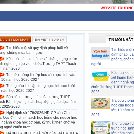
WEBSITE TRƯỜNG THPT THẠCH BÀN - HÀ NỘI - TRƯỜN
TIN MỚI NHẤT
BÀI VIẾT MỚI NHẤT
BÀI VIẾT TIÊU ĐIỂM
Tìm hiểu một số quy định pháp luật về
Tìm hiểu một 
òng, chống mua bán người
định pháp luậ
Kết quả kiểm tra hồ sơ xét thăng hạng chức
phòng, chống
nh nghề nghiệp viên chức Trường THPT Thạch
người
n, năm 2026
Kết quả kiểm 
Tra cứu thông tin lớp học của học sinh vào
xét thăng hạn
p 10 năm học 2026-2027
danh nghề ng
Thông báo lịch tập trung học sinh các khối
chức Trường THPT Thạch
p năm học 2026-2027
2026
Báo cáo thường niên của trường THPT
Tra cứu thông 
ạch Bàn thực hiện các hoạt động giáo dục năm
học của học s
c 2025-2026
lớp 10 năm h
Nghị định số 179/2026/NĐ-CP của Chính
2027
ủ: Quy định chính sách học bổng cho người học
 ngành khoa học cơ bản, kỹ thuật then chốt và
Thông báo lịc
ng nghệ chiến lược
trung học sin
lớp năm học 
HÀNH TRÌNH TỪ HÀ NỘI ĐẾN ĐẤT MŨI CÀ