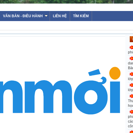
VĂN BẢN - ĐIỀU HÀNH
LIÊN HỆ
TÌM KIẾM
ph
da
Bà
lớ
lớ
Th
họ
ph
các
cô