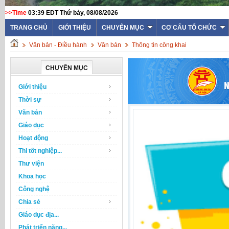
>>Time
03:39 EDT Thứ bảy, 08/08/2026
TRANG CHỦ
GIỚI THIỆU
CHUYÊN MỤC
CƠ CẤU TỔ CHỨC
Văn bản - Điều hành
Văn bản
Thông tin công khai
CHUYÊN MỤC
Giới thiệu
Thời sự
Văn bản
Giáo dục
Hoạt động
Thi tốt nghiệp...
Thư viện
Khoa học
Công nghệ
Chia sẻ
Giáo dục địa...
Phát triển năng...