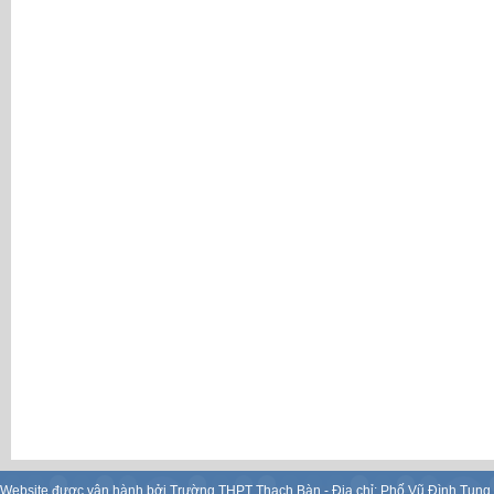
Website được vận hành bởi Trường THPT Thạch Bàn - Địa chỉ: Phố Vũ Đình Tụng