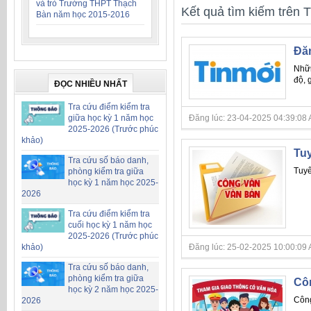
và trò Trường THPT Thạch
Kết quả tìm kiếm trên T
Bàn năm học 2015-2016
Đăn
Nhữn
độ, g
ĐỌC NHIỀU NHẤT
Tra cứu điểm kiểm tra
giữa học kỳ 1 năm học
Đăng lúc: 23-04-2025 04:39:08 AM 
2025-2026 (Trước phúc
khảo)
Tuy
Tra cứu số báo danh,
Tuyê
phòng kiểm tra giữa
học kỳ 1 năm học 2025-
2026
Tra cứu điểm kiểm tra
cuối học kỳ 1 năm học
2025-2026 (Trước phúc
khảo)
Đăng lúc: 25-02-2025 10:00:09 AM 
Tra cứu số báo danh,
phòng kiểm tra giữa
Côn
học kỳ 2 năm học 2025-
Công
2026