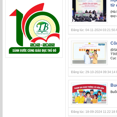
Học
từ 
(Hà 
quy 
Đăng lúc: 04-11-2024 03:21:50 AM 
Côn
(ĐS&
TTAT
Cục 
Đăng lúc: 29-10-2024 09:34:14 PM 
Buổ
Buổi
Đăng lúc: 18-09-2024 11:22:18 PM 