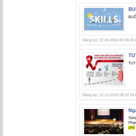
BU
BUỔ
Đăng lúc: 22-04-2024 05:08:30 AM 
TU
TUY
Đăng lúc: 12-12-2020 08:32:09 AM
Ngà
Sáng
Phạm
phổ