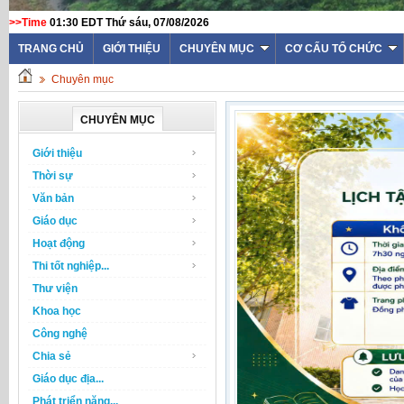
>>Time
01:30 EDT Thứ sáu, 07/08/2026
WEBSITE TRƯỜN
TRANG CHỦ
GIỚI THIỆU
CHUYÊN MỤC
CƠ CẤU TỔ CHỨC
Chuyên mục
CHUYÊN MỤC
Giới thiệu
Thời sự
Văn bản
Giáo dục
Hoạt động
Thi tốt nghiệp...
Thư viện
Khoa học
Công nghệ
Chia sẻ
Giáo dục địa...
Phát triển năng...