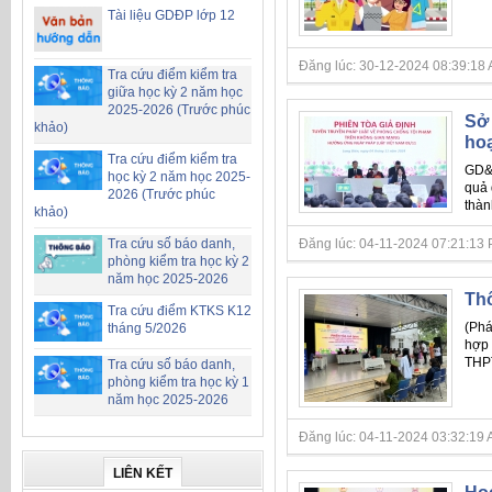
Tài liệu GDĐP lớp 12
Đăng lúc: 30-12-2024 08:39:18 AM 
Tra cứu điểm kiểm tra
giữa học kỳ 2 năm học
2025-2026 (Trước phúc
Sở 
khảo)
hoạ
Tra cứu điểm kiểm tra
GD&
học kỳ 2 năm học 2025-
quả 
2026 (Trước phúc
thàn
khảo)
Đăng lúc: 04-11-2024 07:21:13 PM 
Tra cứu số báo danh,
phòng kiểm tra học kỳ 2
năm học 2025-2026
Thô
Tra cứu điểm KTKS K12
(Phá
tháng 5/2026
hợp 
THPT
Tra cứu số báo danh,
phòng kiểm tra học kỳ 1
năm học 2025-2026
Đăng lúc: 04-11-2024 03:32:19 AM 
LIÊN KẾT