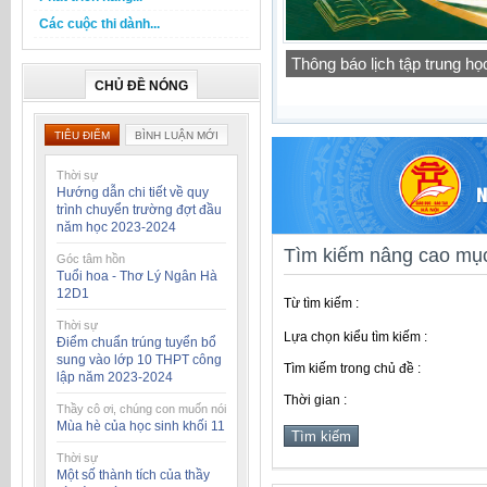
Các cuộc thi dành...
Báo cáo thường niên của t
học 2025-2026
CHỦ ĐỀ NÓNG
TIÊU ĐIỂM
BÌNH LUẬN MỚI
Thời sự
Hướng dẫn chi tiết về quy
trình chuyển trường đợt đầu
năm học 2023-2024
Tìm kiếm nâng cao mục
Góc tâm hồn
Tuổi hoa - Thơ Lý Ngân Hà
12D1
Từ tìm kiếm :
Thời sự
Lựa chọn kiểu tìm kiếm :
Điểm chuẩn trúng tuyển bổ
sung vào lớp 10 THPT công
Tìm kiếm trong chủ đề :
lập năm 2023-2024
Thời gian :
Thầy cô ơi, chúng con muốn nói
Mùa hè của học sinh khối 11
Thời sự
Một số thành tích của thầy