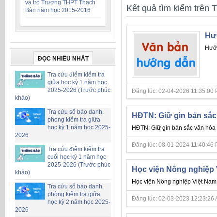
và trò Trường THPT Thạch
Kết quả tìm kiếm trên T
Bàn năm học 2015-2016
Hướ
Hướn
ĐỌC NHIỀU NHẤT
Tra cứu điểm kiểm tra
giữa học kỳ 1 năm học
2025-2026 (Trước phúc
Đăng lúc: 02-04-2026 11:35:00 PM 
khảo)
Tra cứu số báo danh,
HĐTN: Giữ gìn bản sắc
phòng kiểm tra giữa
học kỳ 1 năm học 2025-
HĐTN: Giữ gìn bản sắc văn hóa
2026
Đăng lúc: 08-01-2024 11:40:46 PM 
Tra cứu điểm kiểm tra
cuối học kỳ 1 năm học
2025-2026 (Trước phúc
Học viện Nông nghiệp 
khảo)
Học viện Nông nghiệp Việt Nam 
Tra cứu số báo danh,
phòng kiểm tra giữa
Đăng lúc: 02-03-2023 12:23:26 AM 
học kỳ 2 năm học 2025-
2026