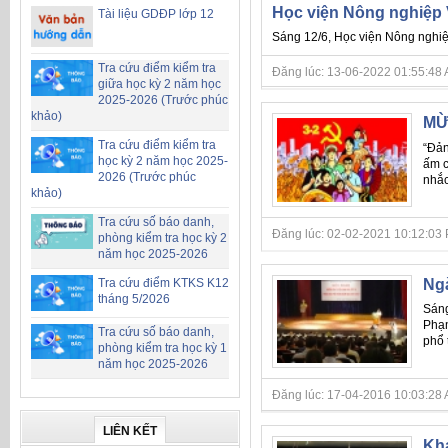
Học viện Nông nghiệp V
Tài liệu GDĐP lớp 12
Sáng 12/6, Học viện Nông nghiệp
Tra cứu điểm kiểm tra
Đăng lúc: 13-06-2022 01:55:48 AM 
giữa học kỳ 2 năm học
2025-2026 (Trước phúc
khảo)
MỪ
Tra cứu điểm kiểm tra
“Đản
học kỳ 2 năm học 2025-
ấm 
2026 (Trước phúc
nhắc 
khảo)
Tra cứu số báo danh,
Đăng lúc: 02-02-2021 10:12:03 PM 
phòng kiểm tra học kỳ 2
năm học 2025-2026
Ngà
Tra cứu điểm KTKS K12
tháng 5/2026
Sáng
Phạm
Tra cứu số báo danh,
phổ
phòng kiểm tra học kỳ 1
năm học 2025-2026
Đăng lúc: 17-04-2016 10:03:28 
LIÊN KẾT
Kha