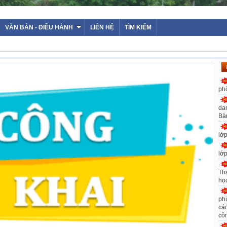
WEBSITE TRƯỜNG THP
VĂN BẢN - ĐIỀU HÀNH
LIÊN HỆ
TÌM KIẾM
ph
da
Bà
lớ
lớ
Th
họ
ph
các
cô