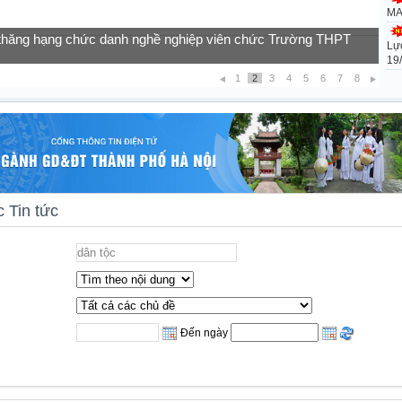
MA
Lự
của học sinh vào lớp 10 năm học 2026-2027
19
1
2
3
4
5
6
7
8
 Tin tức
Đến ngày