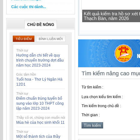
Các cuộc thi dành...
Tra cứu thông tin lớp học 
CHỦ ĐỀ NÓNG
TIÊU ĐIỂM
BÌNH LUẬN MỚI
Thời sự
Hướng dẫn chi tiết về quy
trình chuyển trường đợt đầu
năm học 2023-2024
Tìm kiếm nâng cao mục
Góc tâm hồn
Tuổi hoa - Thơ Lý Ngân Hà
12D1
Từ tìm kiếm :
Thời sự
Lựa chọn kiểu tìm kiếm :
Điểm chuẩn trúng tuyển bổ
sung vào lớp 10 THPT công
Tìm kiếm trong chủ đề :
lập năm 2023-2024
Thời gian :
Thầy cô ơi, chúng con muốn nói
Mùa hè của học sinh khối 11
Thời sự
Một số thành tích của thầy