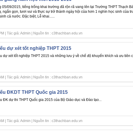
 05/09/2015, tiếng trống khai trường đã rộn rã vang lên tại Trường THPT Thạch B
g, ngắn gọn, tươi vui và thực sự trở thành ngày hội của hơn 1 nghìn học sinh của t
inh cả nước. Đặc biệt, Lễ khai......
M | Tác giả: Admin | Nguồn tin : c3thachban.edu.vn
ếu dự xét tốt nghiệp THPT 2015
u dự xét tốt nghiệp THPT 2015 và những lưu ý về chế độ khuyến khích và ưu tiên c
M | Tác giả: Admin | Nguồn tin : c3thachban.edu.vn
iếu ĐKDT THPT Quốc gia 2015
u ĐK dự thi THPT Quốc gia 2015 của Bộ Giáo dục và Đào tạo...
M | Tác giả: Admin | Nguồn tin : c3thachban.edu.vn