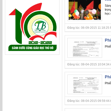
Sáng
trọn
học s
Đăng lúc: 06-09-2015 11:18:25 P
Phi
Phiế
Đăng lúc: 08-04-2015 10:04:34 A
Ph
Phiế
Đăng lúc: 08-04-2015 09:59:44 A