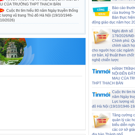
U CỦA TRƯỜNG THPT THẠCH BÀN
Báo cáo thườ
Cuộc thi tìm hiểu 80 năm Ngày truyền thống
của trường T
c lượng vũ trang Thủ đô Hà Nội (19/10/1946-
Bàn thực hiện
/10/2026)
động giáo dục năm học 2
Nghị định số
179/2026/NĐ
Chính phủ: Q
chính sách h
cho người học các ngành
cơ bản, kỹ thuật then chốt
nghệ chiến lược
HÀNH TRÌNH
NỘI ĐẾN ĐẤT
MAU CỦA T
THPT THẠCH BÀN
Cuộc thi tìm h
năm Ngày tru
Lực lượng vũ 
đô Hà Nội (19/10/1946-19
Tăng cường c
quản lý các h
biểu diễn nghệ
các cơ sở giá
địa bàn Thành phố