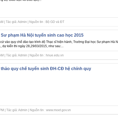
M | Tác giả: Admin | Nguồn tin : Bộ GD và ĐT
Sư phạm Hà Nội tuyển sinh cao học 2015
cứ vào quy chế đào tạo trình độ Thạc sĩ hiện hành, Trường Đại học Sư phạm Hà Nội 
1, dự kiến thi ngày 28,29/03/2015, như sau:...
M | Tác giả: Admin | Nguồn tin : hnue.edu.vn
thảo quy chế tuyển sinh ĐH-CĐ hệ chính quy
M | Tác giả: Admin | Nguồn tin : www.moet.gov.vn