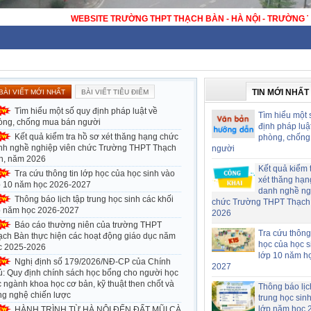
T THẠCH BÀN - HÀ NỘI - TRƯỜNG THPT CÔNG LẬP ĐẠT CHUẨN QUỐC GIA
TIN MỚI NHẤT
BÀI VIẾT MỚI NHẤT
BÀI VIẾT TIÊU ĐIỂM
Tìm hiểu một số quy định pháp luật về
Tìm hiểu một 
òng, chống mua bán người
định pháp luậ
Kết quả kiểm tra hồ sơ xét thăng hạng chức
phòng, chống
nh nghề nghiệp viên chức Trường THPT Thạch
người
n, năm 2026
Kết quả kiểm 
Tra cứu thông tin lớp học của học sinh vào
xét thăng hạn
p 10 năm học 2026-2027
danh nghề ng
Thông báo lịch tập trung học sinh các khối
chức Trường THPT Thạch
p năm học 2026-2027
2026
Báo cáo thường niên của trường THPT
Tra cứu thông 
ạch Bàn thực hiện các hoạt động giáo dục năm
học của học s
c 2025-2026
lớp 10 năm h
Nghị định số 179/2026/NĐ-CP của Chính
2027
ủ: Quy định chính sách học bổng cho người học
 ngành khoa học cơ bản, kỹ thuật then chốt và
Thông báo lịc
ng nghệ chiến lược
trung học sin
lớp năm học 
HÀNH TRÌNH TỪ HÀ NỘI ĐẾN ĐẤT MŨI CÀ