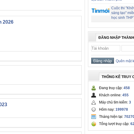
Cuộc thi "Khở
sáng tạo" miề
học sinh THP
m 2026
ĐĂNG NHẬP THÀNH
Quên mật 
THỐNG KÊ TRUY 
Đang truy cập:
458
Khách online:
455
Máy chủ tìm kiếm:
3
023
Hôm nay:
199978
Tháng hiện tại:
7027
Tổng lượt truy cập:
6