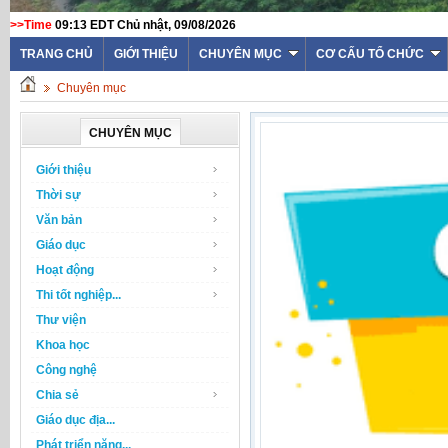
>>Time
09:13 EDT Chủ nhật, 09/08/2026
TRANG CHỦ
GIỚI THIỆU
CHUYÊN MỤC
CƠ CẤU TỔ CHỨC
Chuyên mục
CHUYÊN MỤC
Giới thiệu
Thời sự
Văn bản
Giáo dục
Hoạt động
Thi tốt nghiệp...
Thư viện
Khoa học
Công nghệ
Chia sẻ
Giáo dục địa...
Phát triển năng...