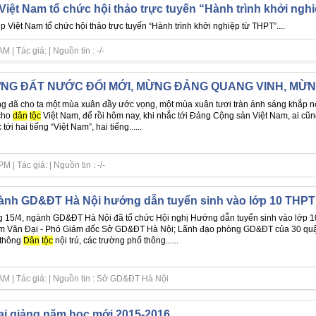
iệt Nam tổ chức hội thảo trực tuyến “Hành trình khởi ngh
 Việt Nam tổ chức hội thảo trực tuyến “Hành trình khởi nghiệp từ THPT”....
| Tác giả: | Nguồn tin : -/-
NG ĐẤT NƯỚC ĐỔI MỚI, MỪNG ĐẢNG QUANG VINH, MỪN
g đã cho ta một mùa xuân đầy ước vọng, một mùa xuân tươi tràn ánh sáng khắp n
cho
dân
tộc
Việt Nam, để rồi hôm nay, khi nhắc tới Đảng Cộng sản Việt Nam, ai cũng
tới hai tiếng “Việt Nam”, hai tiếng......
| Tác giả: | Nguồn tin : -/-
nh GD&ĐT Hà Nội hướng dẫn tuyển sinh vào lớp 10 THPT
 15/4, ngành GD&ĐT Hà Nội đã tổ chức Hội nghị Hướng dẫn tuyển sinh vào lớp 1
 Văn Đại - Phó Giám đốc Sở GD&ĐT Hà Nội; Lãnh đạo phòng GD&ĐT của 30 quận, 
 thông
Dân
tộc
nội trú, các trường phổ thông......
AM | Tác giả: | Nguồn tin : Sở GD&ĐT Hà Nội
i giảng năm học mới 2015-2016