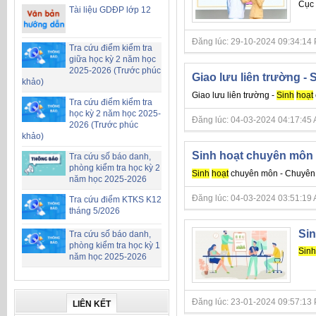
Cục 
Tài liệu GDĐP lớp 12
Đăng lúc: 29-10-2024 09:34:14 PM 
Tra cứu điểm kiểm tra
giữa học kỳ 2 năm học
2025-2026 (Trước phúc
Giao lưu liên trường -
khảo)
Giao lưu liên trường -
Sinh
hoạt
Tra cứu điểm kiểm tra
học kỳ 2 năm học 2025-
Đăng lúc: 04-03-2024 04:17:45 AM 
2026 (Trước phúc
khảo)
Sinh hoạt chuyên môn 
Tra cứu số báo danh,
phòng kiểm tra học kỳ 2
Sinh
hoạt
chuyên môn - Chuyên 
năm học 2025-2026
Đăng lúc: 04-03-2024 03:51:19 AM 
Tra cứu điểm KTKS K12
tháng 5/2026
Si
Tra cứu số báo danh,
phòng kiểm tra học kỳ 1
Sinh
năm học 2025-2026
Đăng lúc: 23-01-2024 09:57:13 PM 
LIÊN KẾT