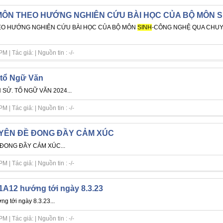
MÔN THEO HƯỚNG NGHIÊN CỨU BÀI HỌC CỦA BỘ MÔN 
O HƯỚNG NGHIÊN CỨU BÀI HỌC CỦA BỘ MÔN
SINH
-CÔNG NGHỆ QUA CHUY
| Tác giả: | Nguồn tin : -/-
 tổ Ngữ Văn
SỬ. TỔ NGỮ VĂN 2024...
| Tác giả: | Nguồn tin : -/-
UYÊN ĐỀ ĐONG ĐẦY CẢM XÚC
ĐONG ĐẦY CẢM XÚC...
| Tác giả: | Nguồn tin : -/-
1A12 hướng tới ngày 8.3.23
g tới ngày 8.3.23...
| Tác giả: | Nguồn tin : -/-