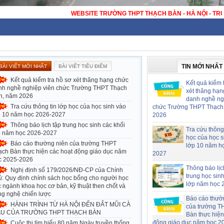
NG THPT THẠCH BÀN - HÀ NỘI - TRƯỜNG THPT CÔNG LẬP ĐẠT CHUẨN QUỐ
TIN MỚI NHẤT
BÀI VIẾT MỚI NHẤT
BÀI VIẾT TIÊU ĐIỂM
Kết quả kiểm tra hồ sơ xét thăng hạng chức
Kết quả kiểm 
nh nghề nghiệp viên chức Trường THPT Thạch
xét thăng hạn
n, năm 2026
danh nghề ng
Tra cứu thông tin lớp học của học sinh vào
chức Trường THPT Thạch
p 10 năm học 2026-2027
2026
Thông báo lịch tập trung học sinh các khối
Tra cứu thông 
p năm học 2026-2027
học của học s
Báo cáo thường niên của trường THPT
lớp 10 năm h
ạch Bàn thực hiện các hoạt động giáo dục năm
2027
c 2025-2026
Thông báo lịc
Nghị định số 179/2026/NĐ-CP của Chính
trung học sin
ủ: Quy định chính sách học bổng cho người học
lớp năm học 
 ngành khoa học cơ bản, kỹ thuật then chốt và
ng nghệ chiến lược
Báo cáo thườ
HÀNH TRÌNH TỪ HÀ NỘI ĐẾN ĐẤT MŨI CÀ
của trường T
U CỦA TRƯỜNG THPT THẠCH BÀN
Bàn thực hiện
động giáo dục năm học 2
Cuộc thi tìm hiểu 80 năm Ngày truyền thống