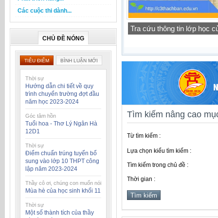
Các cuộc thi dành...
Thông báo lịch tập trung h
CHỦ ĐỀ NÓNG
TIÊU ĐIỂM
BÌNH LUẬN MỚI
Thời sự
Hướng dẫn chi tiết về quy
trình chuyển trường đợt đầu
năm học 2023-2024
Tìm kiếm nâng cao mục
Góc tâm hồn
Tuổi hoa - Thơ Lý Ngân Hà
12D1
Từ tìm kiếm :
Thời sự
Lựa chọn kiểu tìm kiếm :
Điểm chuẩn trúng tuyển bổ
sung vào lớp 10 THPT công
Tìm kiếm trong chủ đề :
lập năm 2023-2024
Thời gian :
Thầy cô ơi, chúng con muốn nói
Mùa hè của học sinh khối 11
Thời sự
Một số thành tích của thầy