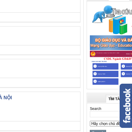
À NỘI
TÌM TÀI LIỆU
Search