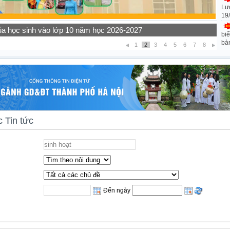
Lự
19
ọc sinh các khối lớp năm học 2026-2027
biể
bà
1
2
3
4
5
6
7
8
 Tin tức
Đến ngày