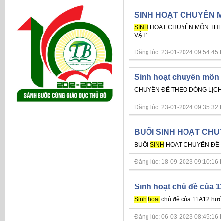
SINH HOẠT CHUYÊN 
SINH
HOẠT CHUYÊN MÔN THE
VẬT"...
Đăng lúc: 23-01-2024 09:54:45 PM 
Sinh hoạt chuyên môn
CHUYÊN ĐỀ THEO DÒNG LỊCH 
Đăng lúc: 23-01-2024 09:35:32 PM 
BUỔI SINH HOẠT CH
BUỔI
SINH
HOẠT CHUYÊN ĐỀ 
Đăng lúc: 18-09-2023 09:10:16 PM 
Sinh hoạt chủ đề của 1
Sinh
hoạt
chủ đề của 11A12 hướn
Đăng lúc: 06-03-2023 08:45:16 PM 