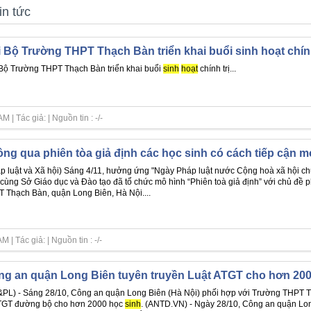
in tức
 Bộ Trường THPT Thạch Bàn triển khai buổi sinh hoạt chính
Bộ Trường THPT Thạch Bàn triển khai buổi
sinh
hoạt
chính trị...
| Tác giả: | Nguồn tin : -/-
ng qua phiên tòa giả định các học sinh có cách tiếp cận mớ
p luật và Xã hội) Sáng 4/11, hưởng ứng "Ngày Pháp luật nước Cộng hoà xã hội ch
cùng Sở Giáo dục và Đào tạo đã tổ chức mô hình “Phiên toà giả định” với chủ đề 
 Thạch Bàn, quận Long Biên, Hà Nội....
| Tác giả: | Nguồn tin : -/-
g an quận Long Biên tuyên truyền Luật ATGT cho hơn 200
PL) - Sáng 28/10, Công an quận Long Biên (Hà Nội) phối hợp với Trường THPT Th
TGT đường bộ cho hơn 2000 học
sinh
. (ANTD.VN) - Ngày 28/10, Công an quận Lo