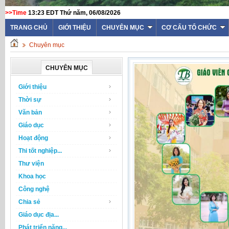
>>Time
13:23 EDT Thứ năm, 06/08/2026
TRANG CHỦ
GIỚI THIỆU
CHUYÊN MỤC
CƠ CẤU TỔ CHỨC
Chuyên mục
CHUYÊN MỤC
Giới thiệu
Thời sự
Văn bản
Giáo dục
Hoạt động
Thi tốt nghiệp...
Thư viện
Khoa học
Công nghệ
Chia sẻ
Giáo dục địa...
Phát triển năng...