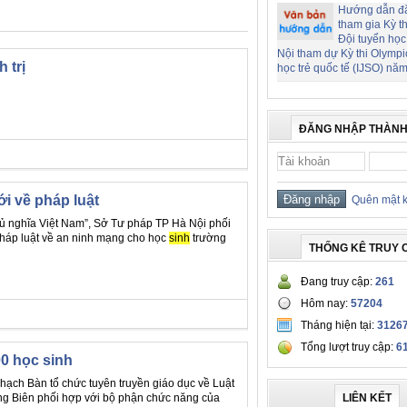
Hướng dẫn đ
tham gia Kỳ t
Đội tuyển học
Nội tham dự Kỳ thi Olymp
 trị
học trẻ quốc tế (IJSO) nă
ĐĂNG NHẬP THÀNH
i về pháp luật
Quên mật 
ủ nghĩa Việt Nam”, Sở Tư pháp TP Hà Nội phối
pháp luật về an ninh mạng cho học
sinh
trường
THỐNG KÊ TRUY 
Đang truy cập:
261
Hôm nay:
57204
Tháng hiện tại:
3126
Tổng lượt truy cập:
6
0 học sinh
ạch Bàn tổ chức tuyên truyền giáo dục về Luật
ng Biên phối hợp với bộ phận chức năng của
LIÊN KẾT