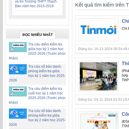
và trò Trường THPT Thạch
Kết quả tìm kiếm trên T
Bàn năm học 2015-2016
Chi
Chi 
ĐỌC NHIỀU NHẤT
Tra cứu điểm kiểm tra
giữa học kỳ 1 năm học
Đăng lúc: 16-12-2024 09:54:48 AM 
2025-2026 (Trước phúc
khảo)
Thô
Tra cứu số báo danh,
(Phá
phòng kiểm tra giữa
hợp 
học kỳ 1 năm học 2025-
THPT
2026
Tra cứu điểm kiểm tra
cuối học kỳ 1 năm học
2025-2026 (Trước phúc
Đăng lúc: 04-11-2024 03:32:19 AM 
khảo)
Tra cứu số báo danh,
Côn
phòng kiểm tra giữa
học kỳ 2 năm học 2025-
(ĐS&
2026
TTA