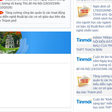
c lượng vũ trang Thủ đô Hà Nội (19/10/1946-
Nghị định số
/10/2026)
179/2026/NĐ
Tăng cường công tác quản lý các hoạt động
Chính phủ: Q
u diễn nghệ thuật tại các cơ sở giáo dục trên địa
chính sách h
n Thành phố
cho người học các ngành
cơ bản, kỹ thuật then chốt
nghệ chiến lược
HÀNH TRÌNH
NỘI ĐẾN ĐẤT
MAU CỦA T
THPT THẠCH BÀN
Cuộc thi tìm h
năm Ngày tru
Lực lượng vũ 
đô Hà Nội (19/10/1946-19
Tăng cường c
quản lý các h
biểu diễn nghệ
các cơ sở giá
địa bàn Thành phố
Cuộc thi "Khở
sáng tạo" miề
học sinh THP