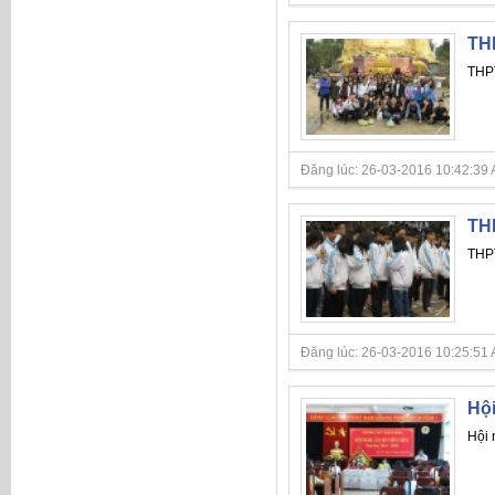
THP
THPT
Đăng lúc: 26-03-2016 10:42:39 A
THP
THPT
Đăng lúc: 26-03-2016 10:25:51 A
Hội
Hội 