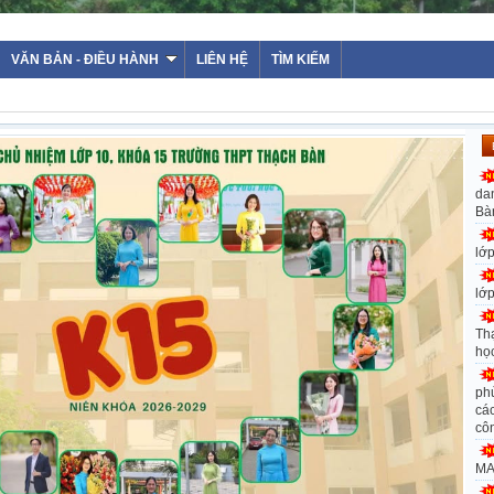
WEBSITE TRƯỜ
VĂN BẢN - ĐIỀU HÀNH
LIÊN HỆ
TÌM KIẾM
da
Bà
lớ
lớ
Th
họ
ph
các
cô
MA