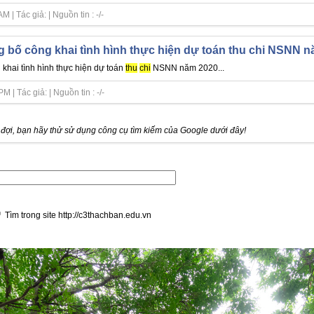
| Tác giả: | Nguồn tin : -/-
g bố công khai tình hình thực hiện dự toán thu chi NSNN 
 khai tình hình thực hiện dự toán
thu
chi
NSNN năm 2020...
| Tác giả: | Nguồn tin : -/-
ợi, bạn hãy thử sử dụng công cụ tìm kiếm của Google dưới đây!
Tìm trong site http://c3thachban.edu.vn