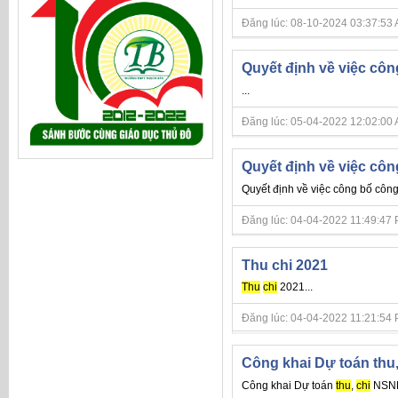
Đăng lúc: 08-10-2024 03:37:53 AM 
Quyết định về việc côn
...
Đăng lúc: 05-04-2022 12:02:00 AM 
Quyết định về việc côn
Quyết định về việc công bố côn
Đăng lúc: 04-04-2022 11:49:47 PM 
Thu chi 2021
Thu
chi
2021...
Đăng lúc: 04-04-2022 11:21:54 PM 
Công khai Dự toán thu
Công khai Dự toán
thu
,
chi
NSNN 