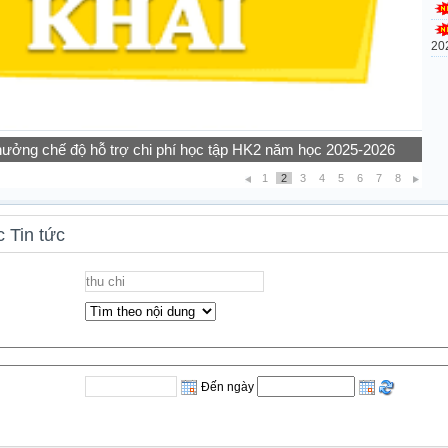
20
ế năm 2026
1
2
3
4
5
6
7
8
 Tin tức
Đến ngày