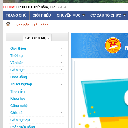
>>Time
10:30 EDT Thứ năm, 06/08/2026
TRANG CHỦ
GIỚI THIỆU
CHUYÊN MỤC
CƠ CẤU TỔ CHỨC
Văn bản - Điều hành
CHUYÊN MỤC
Giới thiệu
Thời sự
Văn bản
Giáo dục
Hoạt động
Thi tốt nghiệp...
Thư viện
Khoa học
Công nghệ
Chia sẻ
Giáo dục địa...
Phát triển năng...