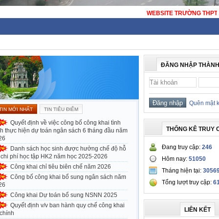
WEBSITE TRƯỜNG THPT THẠCH BÀN - HÀ NỘI - TR
ĐĂNG NHẬP THÀNH
Quên mật 
TIN MỚI NHẤT
TIN TIÊU ĐIỂM
Quyết định về việc công bố công khai tình
THỐNG KÊ TRUY 
nh thực hiện dự toán ngân sách 6 tháng đầu năm
26
Đang truy cập:
246
Danh sách học sinh được hưởng chế độ hỗ
ợ chi phí học tập HK2 năm học 2025-2026
Hôm nay:
51050
Công khai chỉ tiêu biên chế năm 2026
Tháng hiện tại:
3056
Công bố công khai bổ sung ngân sách năm
Tổng lượt truy cập:
6
26
Công khai Dự toán bổ sung NSNN 2025
Quyết định v/v ban hành quy chế công khai
LIÊN KẾT
 chính