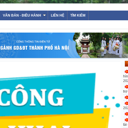
VĂN BẢN - ĐIỀU HÀNH
LIÊN HỆ
TÌM KIẾM
hì
20
tr
20
tài