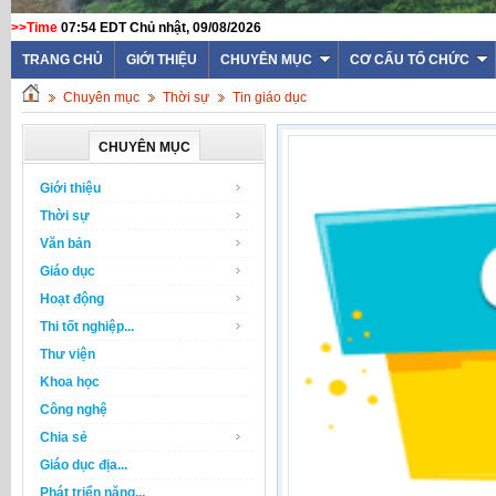
>>Time
07:54 EDT Chủ nhật, 09/08/2026
TRANG CHỦ
GIỚI THIỆU
CHUYÊN MỤC
CƠ CẤU TỔ CHỨC
Chuyên mục
Thời sự
Tin giáo dục
CHUYÊN MỤC
Giới thiệu
Thời sự
Văn bản
Giáo dục
Hoạt động
Thi tốt nghiệp...
Thư viện
Khoa học
Công nghệ
Chia sẻ
Giáo dục địa...
Phát triển năng...