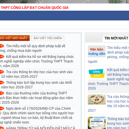
WEBSITE TRƯỜNG THPT THẠCH BÀN - HÀ NỘI - TRƯỜNG THPT CÔNG 
TIN MỚI NHẤT
BÀI VIẾT MỚI NHẤT
BÀI VIẾT TIÊU ĐIỂM
Tìm hiểu một số quy định pháp luật về
Tìm hiểu một 
òng, chống mua bán người
định pháp luậ
Kết quả kiểm tra hồ sơ xét thăng hạng chức
phòng, chống
nh nghề nghiệp viên chức Trường THPT Thạch
người
n, năm 2026
Kết quả kiểm 
Tra cứu thông tin lớp học của học sinh vào
xét thăng hạn
p 10 năm học 2026-2027
danh nghề ng
Thông báo lịch tập trung học sinh các khối
chức Trường THPT Thạch
p năm học 2026-2027
2026
Báo cáo thường niên của trường THPT
Tra cứu thông 
ạch Bàn thực hiện các hoạt động giáo dục năm
học của học s
c 2025-2026
lớp 10 năm h
Nghị định số 179/2026/NĐ-CP của Chính
2027
ủ: Quy định chính sách học bổng cho người học
 ngành khoa học cơ bản, kỹ thuật then chốt và
Thông báo lịc
ng nghệ chiến lược
trung học sin
lớp năm học 
HÀNH TRÌNH TỪ HÀ NỘI ĐẾN ĐẤT MŨI CÀ