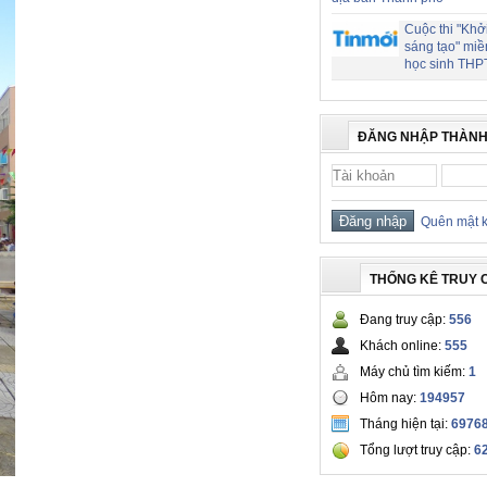
Cuộc thi "Khở
sáng tạo" miề
học sinh THP
ĐĂNG NHẬP THÀNH
Quên mật 
THỐNG KÊ TRUY 
Đang truy cập:
556
Khách online:
555
Máy chủ tìm kiếm:
1
Hôm nay:
194957
Tháng hiện tại:
6976
Tổng lượt truy cập:
6