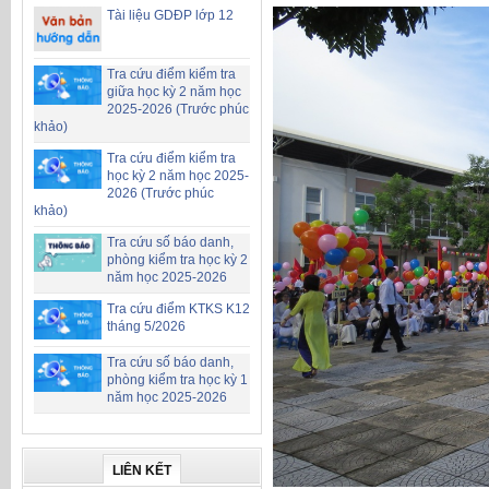
Tài liệu GDĐP lớp 12
Tra cứu điểm kiểm tra
giữa học kỳ 2 năm học
2025-2026 (Trước phúc
khảo)
Tra cứu điểm kiểm tra
học kỳ 2 năm học 2025-
2026 (Trước phúc
khảo)
Tra cứu số báo danh,
phòng kiểm tra học kỳ 2
năm học 2025-2026
Tra cứu điểm KTKS K12
tháng 5/2026
Tra cứu số báo danh,
phòng kiểm tra học kỳ 1
năm học 2025-2026
LIÊN KẾT