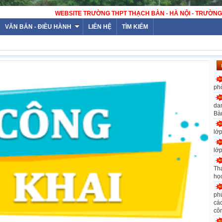
VĂN BẢN - ĐIỀU HÀNH
LIÊN HỆ
TÌM KIẾM
ph
da
Bà
lớ
lớ
Th
họ
ph
các
cô