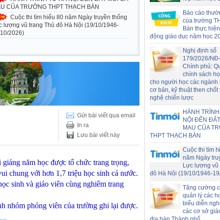
U CỦA TRƯỜNG THPT THẠCH BÀN
Báo cáo thườ
Cuộc thi tìm hiểu 80 năm Ngày truyền thống
của trường T
c lượng vũ trang Thủ đô Hà Nội (19/10/1946-
Bàn thực hiện
/10/2026)
động giáo dục năm học 2
Nghị định số
179/2026/NĐ
Chính phủ: Q
chính sách h
cho người học các ngành
cơ bản, kỹ thuật then chốt
nghệ chiến lược
HÀNH TRÌNH
Gửi bài viết qua email
NỘI ĐẾN ĐẤT
In ra
MAU CỦA T
Lưu bài viết này
THPT THẠCH BÀN
Cuộc thi tìm h
năm Ngày tru
giảng năm học được tổ chức trang trọng,
Lực lượng vũ 
ui chung với hơn 1,7
triệu học sinh cả nước.
đô Hà Nội (19/10/1946-19
học sinh và giáo viên cùng nghiêm trang
Tăng cường c
quản lý các h
biểu diễn nghệ
nhóm phóng viên của trường ghi lại được.
các cơ sở giá
địa bàn Thành phố