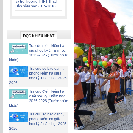
và trò Trường THPT Thạch
Bàn năm học 2015-2016
ĐỌC NHIỀU NHẤT
Tra cứu điểm kiểm tra
giữa học kỳ 1 năm học
2025-2026 (Trước phúc
khảo)
Tra cứu số báo danh,
phòng kiểm tra giữa
học kỳ 1 năm học 2025-
2026
Tra cứu điểm kiểm tra
cuối học kỳ 1 năm học
2025-2026 (Trước phúc
khảo)
Tra cứu số báo danh,
phòng kiểm tra giữa
học kỳ 2 năm học 2025-
2026