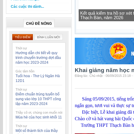
Các cuộc thi dành...
Tra cứu thông tin lớp học 
CHỦ ĐỀ NÓNG
TIÊU ĐIỂM
BÌNH LUẬN MỚI
Thời sự
Hướng dẫn chi tiết về quy
trình chuyển trường đợt đầu
năm học 2023-2024
Khai giảng năm học 
Góc tâm hồn
Tuổi hoa - Thơ Lý Ngân Hà
Đăng lúc: Chủ nhật - 06/09/2015 23:18 
12D1
Thời sự
Điểm chuẩn trúng tuyển bổ
Sáng 05/09/2015, tiếng trống 
sung vào lớp 10 THPT công
lập năm 2023-2024
ngắn gọn, tươi vui và thực sự t
Đặc biệt, Lễ khai giảng đã toá
Thầy cô ơi, chúng con muốn nói
Mùa hè của học sinh khối 11
Chào cờ và hát vang bài Quốc c
Trường THPT Thạch Bàn hân h
Thời sự
Một số thành tích của thầy