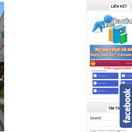
LIÊN KẾT
TÌM TÀI LIỆU
Search