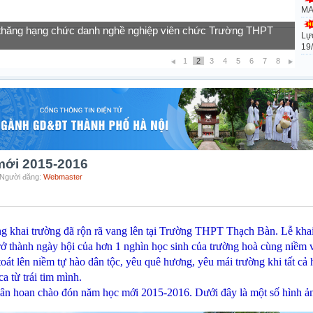
MA
Lự
của học sinh vào lớp 10 năm học 2026-2027
19
1
2
3
4
5
6
7
8
mới 2015-2016
- Người đăng:
Webmaster
khai trường đã rộn rã vang lên tại Trường THPT Thạch Bàn. Lễ khai 
rở thành ngày hội của hơn 1 nghìn học sinh của trư
ờng hoà cùng niềm v
t lên niềm tự hào dân tộc, yêu quê hương, yêu mái trường khi tất cả 
a từ trái tim mình.
oan chào đón năm học mới 2015-2016. Dưới đây là một số hình ảnh 