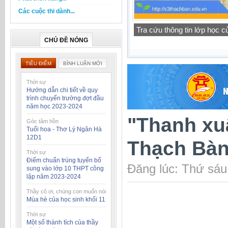
Các cuộc thi dành...
Thông báo lịch tập trung h
CHỦ ĐỀ NÓNG
TIÊU ĐIỂM
BÌNH LUẬN MỚI
Thời sự
Hướng dẫn chi tiết về quy
trình chuyển trường đợt đầu
năm học 2023-2024
"Thanh xu
Góc tâm hồn
Tuổi hoa - Thơ Lý Ngân Hà
12D1
Thạch Bàn
Thời sự
Điểm chuẩn trúng tuyển bổ
Đăng lúc: Thứ sáu
sung vào lớp 10 THPT công
lập năm 2023-2024
Thầy cô ơi, chúng con muốn nói
Mùa hè của học sinh khối 11
Thời sự
Một số thành tích của thầy