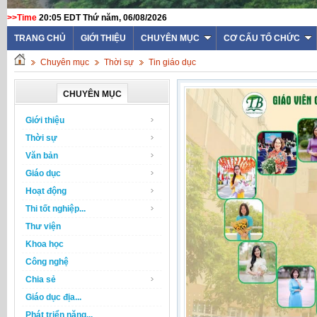
>>Time
20:05 EDT Thứ năm, 06/08/2026
TRANG CHỦ
GIỚI THIỆU
CHUYÊN MỤC
CƠ CẤU TỔ CHỨC
Chuyên mục
Thời sự
Tin giáo dục
CHUYÊN MỤC
Giới thiệu
Thời sự
Văn bản
Giáo dục
Hoạt động
Thi tốt nghiệp...
Thư viện
Khoa học
Công nghệ
Chia sẻ
Giáo dục địa...
Phát triển năng...