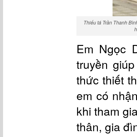
Thiếu tá Trần Thanh Bình
h
Em Ngọc Du
truyền giú
thức thiết 
em có nhận
khi tham gi
thân, gia đ