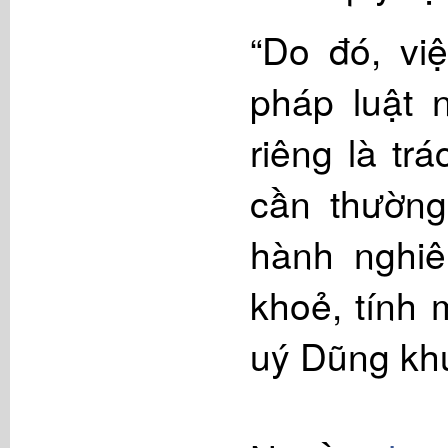
“Do đó, vi
pháp luật 
riêng là tr
cần thường
hành nghi
khoẻ, tính 
uý Dũng kh