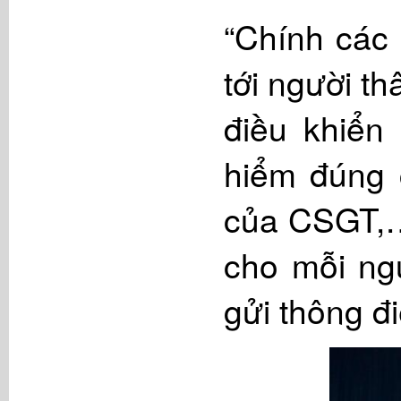
“Chính các 
tới người t
điều khiển
hiểm đúng 
của CSGT,…
cho mỗi ngư
gửi thông đ