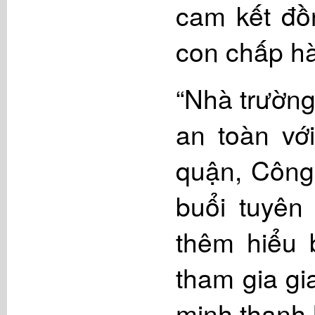
cam kết đồ
con chấp h
“Nhà trường
an toàn vớ
quận, Công
buổi tuyên
thêm hiểu 
tham gia gi
minh thanh 