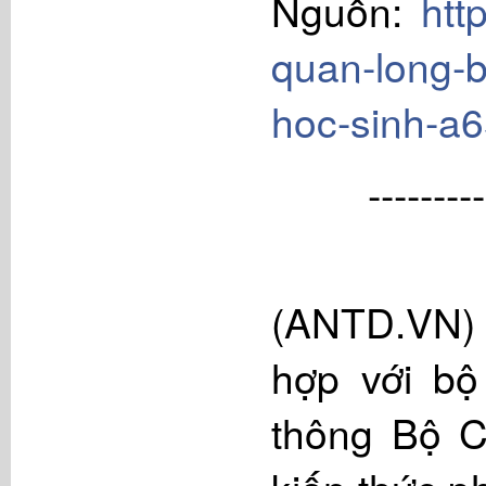
Nguồn:
htt
quan-long-b
hoc-sinh-a
---------
(ANTD.VN) 
hợp với bộ
thông Bộ C