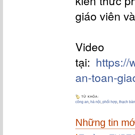
kiến thức p
giáo viên v
Vid
tại:
https:/
an-toan-gia
TỪ KHÓA:
công an
,
hà nội
,
phối hợp
,
thạch bà
Những tin mớ