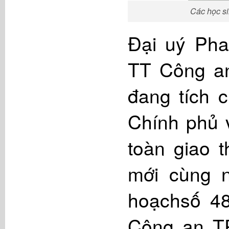
Các học s
Đại uý Pha
TT Công an
đang tích 
Chính phủ 
toàn giao t
mới cùng 
hoạchsố 4
Công an TP