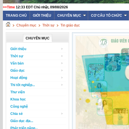
>>Time
12:33 EDT Chủ nhật, 09/08/2026
TRANG CHỦ
GIỚI THIỆU
CHUYÊN MỤC
CƠ CẤU TỔ CHỨC
Chuyên mục
Thời sự
Tin giáo dục
CHUYÊN MỤC
Giới thiệu
Thời sự
Văn bản
Giáo dục
Hoạt động
Thi tốt nghiệp...
Thư viện
Khoa học
Công nghệ
Chia sẻ
Giáo dục địa...
Phát triển năng...