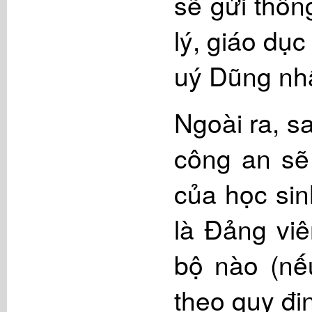
sẽ gửi thôn
lý, giáo dục
uý Dũng n
Ngoài ra, s
công an sẽ
của học sin
là Đảng vi
bộ nào (nế
theo quy đ