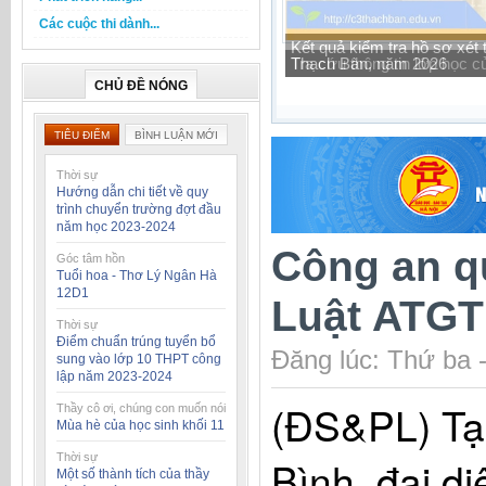
Các cuộc thi dành...
Tra cứu thông tin lớp học 
CHỦ ĐỀ NÓNG
TIÊU ĐIỂM
BÌNH LUẬN MỚI
Thời sự
Hướng dẫn chi tiết về quy
trình chuyển trường đợt đầu
năm học 2023-2024
Công an q
Góc tâm hồn
Tuổi hoa - Thơ Lý Ngân Hà
12D1
Luật ATGT
Thời sự
Điểm chuẩn trúng tuyển bổ
Đăng lúc: Thứ ba 
sung vào lớp 10 THPT công
lập năm 2023-2024
(ĐS&PL) Tại
Thầy cô ơi, chúng con muốn nói
Mùa hè của học sinh khối 11
Thời sự
Bình, đại 
Một số thành tích của thầy