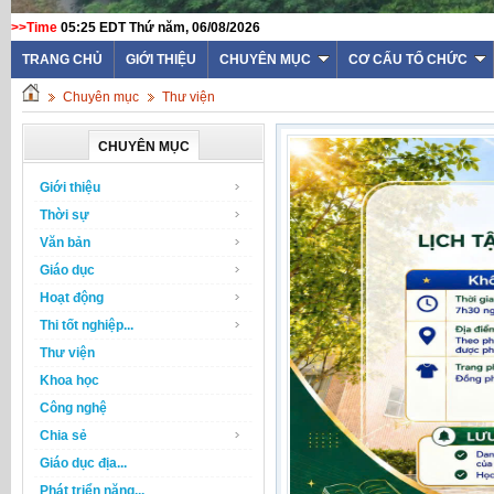
>>Time
05:25 EDT Thứ năm, 06/08/2026
TRANG CHỦ
GIỚI THIỆU
CHUYÊN MỤC
CƠ CẤU TỔ CHỨC
Chuyên mục
Thư viện
CHUYÊN MỤC
Giới thiệu
Thời sự
Văn bản
Giáo dục
Hoạt động
Thi tốt nghiệp...
Thư viện
Khoa học
Công nghệ
Chia sẻ
Giáo dục địa...
Phát triển năng...