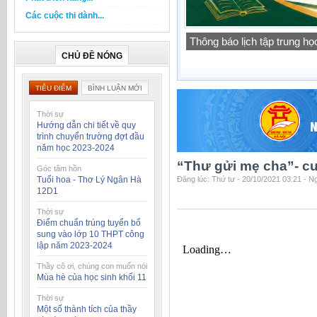
Các cuộc thi dành...
Báo cáo thường niên của t
học 2025-2026
CHỦ ĐỀ NÓNG
TIÊU ĐIỂM
BÌNH LUẬN MỚI
Thời sự
Hướng dẫn chi tiết về quy
trình chuyển trường đợt đầu
năm học 2023-2024
“Thư gửi mẹ cha”- cu
Góc tâm hồn
Tuổi hoa - Thơ Lý Ngân Hà
Đăng lúc: Thứ tư - 20/10/2021 03:21 - 
12D1
Thời sự
Điểm chuẩn trúng tuyển bổ
sung vào lớp 10 THPT công
lập năm 2023-2024
Thầy cô ơi, chúng con muốn nói
Mùa hè của học sinh khối 11
Thời sự
Một số thành tích của thầy