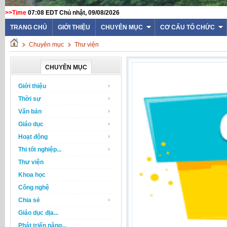
>>Time
07:08 EDT Chủ nhật, 09/08/2026
TRANG CHỦ
GIỚI THIỆU
CHUYÊN MỤC
CƠ CẤU TỔ CHỨC
Chuyên mục
Thư viện
CHUYÊN MỤC
Giới thiệu
Thời sự
Văn bản
Giáo dục
Hoạt động
Thi tốt nghiệp...
Thư viện
Khoa học
Công nghệ
Chia sẻ
Giáo dục địa...
Phát triển năng...