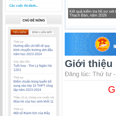
Các cuộc thi dành...
Tra cứu thông tin lớp học 
CHỦ ĐỀ NÓNG
TIÊU ĐIỂM
BÌNH LUẬN MỚI
Thời sự
Hướng dẫn chi tiết về quy
trình chuyển trường đợt đầu
năm học 2023-2024
Giới thiệu
Góc tâm hồn
Tuổi hoa - Thơ Lý Ngân Hà
12D1
Đăng lúc: Thứ tư 
Thời sự
Điểm chuẩn trúng tuyển bổ
sung vào lớp 10 THPT công
G
lập năm 2023-2024
Thầy cô ơi, chúng con muốn nói
Mùa hè của học sinh khối 11
Thời sự
Một số thành tích của thầy