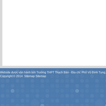
Website được vận hành bởi Trường THPT Thạch Bàn - Địa chỉ: Phố Vũ Đình Tụng
Copyright ©
2014
.
Sitemap
Sitemap