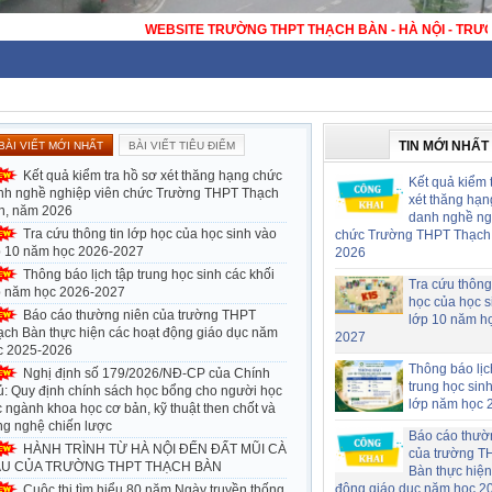
WEBSITE TRƯỜNG T
TIN MỚI NHẤT
BÀI VIẾT MỚI NHẤT
BÀI VIẾT TIÊU ĐIỂM
Kết quả kiểm tra hồ sơ xét thăng hạng chức
Kết quả kiểm 
nh nghề nghiệp viên chức Trường THPT Thạch
xét thăng hạn
n, năm 2026
danh nghề ng
Tra cứu thông tin lớp học của học sinh vào
chức Trường THPT Thạch
p 10 năm học 2026-2027
2026
Thông báo lịch tập trung học sinh các khối
Tra cứu thông 
p năm học 2026-2027
học của học s
Báo cáo thường niên của trường THPT
lớp 10 năm h
ạch Bàn thực hiện các hoạt động giáo dục năm
2027
c 2025-2026
Thông báo lịc
Nghị định số 179/2026/NĐ-CP của Chính
trung học sin
ủ: Quy định chính sách học bổng cho người học
lớp năm học 
 ngành khoa học cơ bản, kỹ thuật then chốt và
ng nghệ chiến lược
Báo cáo thườ
HÀNH TRÌNH TỪ HÀ NỘI ĐẾN ĐẤT MŨI CÀ
của trường T
U CỦA TRƯỜNG THPT THẠCH BÀN
Bàn thực hiện
động giáo dục năm học 2
Cuộc thi tìm hiểu 80 năm Ngày truyền thống