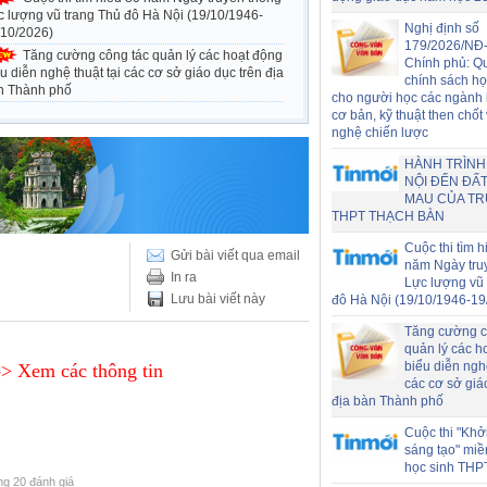
c lượng vũ trang Thủ đô Hà Nội (19/10/1946-
Nghị định số
/10/2026)
179/2026/NĐ
Tăng cường công tác quản lý các hoạt động
Chính phủ: Q
u diễn nghệ thuật tại các cơ sở giáo dục trên địa
chính sách h
n Thành phố
cho người học các ngành
cơ bản, kỹ thuật then chốt
nghệ chiến lược
HÀNH TRÌNH
NỘI ĐẾN ĐẤT
MAU CỦA T
THPT THẠCH BÀN
Cuộc thi tìm h
Gửi bài viết qua email
năm Ngày tru
In ra
Lực lượng vũ 
Lưu bài viết này
đô Hà Nội (19/10/1946-19
Tăng cường c
quản lý các h
biểu diễn nghệ
-> Xem các thông tin
các cơ sở giá
địa bàn Thành phố
Cuộc thi "Khở
sáng tạo" miề
học sinh THP
ong 20 đánh giá