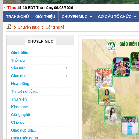
>>Time
15:16 EDT Thứ năm, 06/08/2026
TRANG CHỦ
GIỚI THIỆU
CHUYÊN MỤC
CƠ CẤU TỔ CHỨC
Chuyên mục
Công nghệ
CHUYÊN MỤC
Giới thiệu
Thời sự
Văn bản
Giáo dục
Hoạt động
Thi tốt nghiệp...
Thư viện
Khoa học
Công nghệ
Chia sẻ
Giáo dục địa...
Phát triển năng...