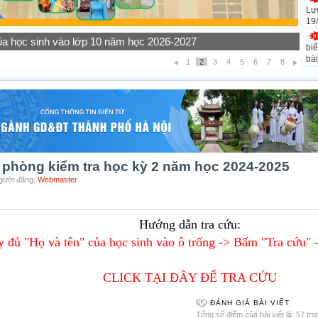
Lự
19
của học sinh vào lớp 10 năm học 2026-2027
ọc sinh các khối lớp năm học 2026-2027
biể
bà
1
2
3
4
5
6
7
8
 phòng kiểm tra học kỳ 2 năm học 2024-2025
Người đăng:
Webmaster
Hướng dẫn tra cứu:
 đủ "Họ và tên" của học sinh vào ô trống -> Bấm "Tra cứu" 
CLICK TẠI ĐÂY ĐỂ TRA CỨU
ĐÁNH GIÁ BÀI VIẾT
Tổng số điểm của bài viết là: 57 tr