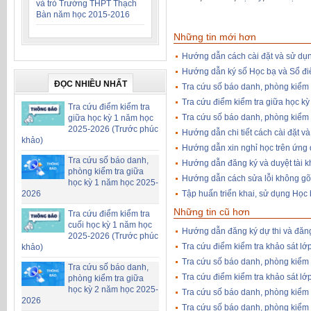
và trò Trường THPT Thạch
Bàn năm học 2015-2016
Những tin mới hơn
Hướng dẫn cách cài đặt và sử dụ
Hướng dẫn ký số Học bạ và Sổ đi
ĐỌC NHIỀU NHẤT
Tra cứu số báo danh, phòng kiểm 
Tra cứu điểm kiểm tra giữa học k
Tra cứu điểm kiểm tra
Tra cứu số báo danh, phòng kiểm 
giữa học kỳ 1 năm học
2025-2026 (Trước phúc
Hướng dẫn chi tiết cách cài đặt 
khảo)
Hướng dẫn xin nghỉ học trên ứng
Tra cứu số báo danh,
Hướng dẫn đăng ký và duyệt tài k
phòng kiểm tra giữa
Hướng dẫn cách sửa lỗi không gõ
học kỳ 1 năm học 2025-
2026
Tập huấn triển khai, sử dụng Học 
Những tin cũ hơn
Tra cứu điểm kiểm tra
cuối học kỳ 1 năm học
Hướng dẫn đăng ký dự thi và đăng
2025-2026 (Trước phúc
Tra cứu điểm kiểm tra khảo sát lớ
khảo)
Tra cứu số báo danh, phòng kiểm 
Tra cứu số báo danh,
Tra cứu điểm kiểm tra khảo sát lớ
phòng kiểm tra giữa
học kỳ 2 năm học 2025-
Tra cứu số báo danh, phòng kiểm 
2026
Tra cứu số báo danh, phòng kiểm 