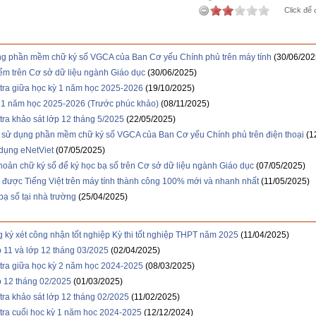
Click để 
ng phần mềm chữ ký số VGCA của Ban Cơ yếu Chính phủ trên máy tính
(30/06/202
ểm trên Cơ sở dữ liệu ngành Giáo dục
(30/06/2025)
tra giữa học kỳ 1 năm học 2025-2026
(19/10/2025)
ỳ 1 năm học 2025-2026 (Trước phúc khảo)
(08/11/2025)
tra khảo sát lớp 12 tháng 5/2025
(22/05/2025)
và sử dụng phần mềm chữ ký số VGCA của Ban Cơ yếu Chính phủ trên điện thoại
(1
 dụng eNetViet
(07/05/2025)
hoản chữ ký số để ký học bạ số trên Cơ sở dữ liệu ngành Giáo dục
(07/05/2025)
 được Tiếng Việt trên máy tính thành công 100% mới và nhanh nhất
(11/05/2025)
bạ số tại nhà trường
(25/04/2025)
 ký xét công nhận tốt nghiệp Kỳ thi tốt nghiệp THPT năm 2025
(11/04/2025)
p 11 và lớp 12 tháng 03/2025
(02/04/2025)
tra giữa học kỳ 2 năm học 2024-2025
(08/03/2025)
p 12 tháng 02/2025
(01/03/2025)
tra khảo sát lớp 12 tháng 02/2025
(11/02/2025)
tra cuối học kỳ 1 năm học 2024-2025
(12/12/2024)