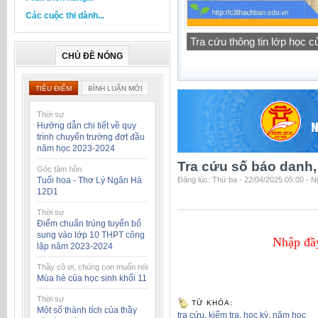
Các cuộc thi dành...
Tra cứu thông tin lớp học 
Thông báo lịch tập trung h
CHỦ ĐỀ NÓNG
TIÊU ĐIỂM
BÌNH LUẬN MỚI
Thời sự
Hướng dẫn chi tiết về quy
trình chuyển trường đợt đầu
năm học 2023-2024
Tra cứu số báo danh,
Góc tâm hồn
Tuổi hoa - Thơ Lý Ngân Hà
Đăng lúc: Thứ ba - 22/04/2025 05:00 - 
12D1
Thời sự
Điểm chuẩn trúng tuyển bổ
sung vào lớp 10 THPT công
Nhập đầy
lập năm 2023-2024
Thầy cô ơi, chúng con muốn nói
Mùa hè của học sinh khối 11
Thời sự
TỪ KHÓA:
Một số thành tích của thầy
tra cứu
,
kiểm tra
,
học kỳ
,
năm học