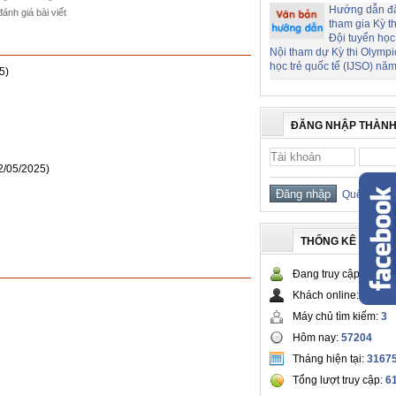
Hướng dẫn đ
đánh giá bài viết
tham gia Kỳ t
Đội tuyển học
Nội tham dự Kỳ thi Olymp
học trẻ quốc tế (IJSO) nă
5)
ĐĂNG NHẬP THÀNH
2/05/2025)
Quên mật 
THỐNG KÊ TRUY 
Đang truy cập:
134
Khách online:
131
Máy chủ tìm kiếm:
3
Hôm nay:
57204
Tháng hiện tại:
3167
Tổng lượt truy cập:
6