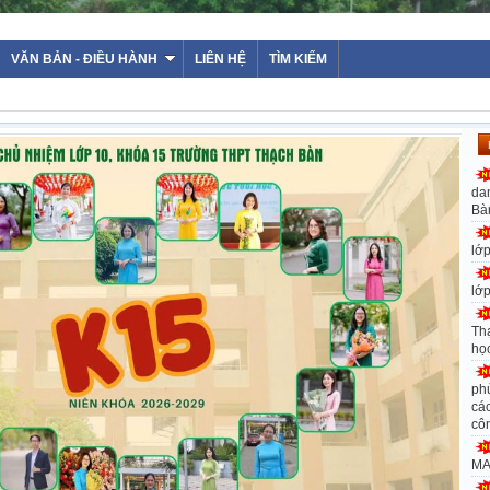
VĂN BẢN - ĐIỀU HÀNH
LIÊN HỆ
TÌM KIẾM
da
Bà
lớ
lớ
Th
họ
ph
các
cô
MA