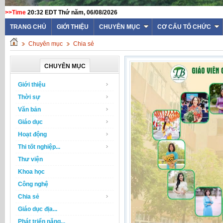
>>Time
20:32 EDT Thứ năm, 06/08/2026
TRANG CHỦ
GIỚI THIỆU
CHUYÊN MỤC
CƠ CẤU TỔ CHỨC
Chuyên mục
Chia sẻ
CHUYÊN MỤC
Giới thiệu
Thời sự
Văn bản
Giáo dục
Hoạt động
Thi tốt nghiệp...
Thư viện
Khoa học
Công nghệ
Chia sẻ
Giáo dục địa...
Phát triển năng...