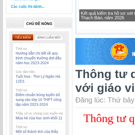
Các cuộc thi dành...
Tra cứu thông tin lớp học 
CHỦ ĐỀ NÓNG
TIÊU ĐIỂM
BÌNH LUẬN MỚI
Thời sự
Hướng dẫn chi tiết về quy
trình chuyển trường đợt đầu
năm học 2023-2024
Thông tư q
Góc tâm hồn
Tuổi hoa - Thơ Lý Ngân Hà
12D1
với giáo v
Thời sự
Điểm chuẩn trúng tuyển bổ
Đăng lúc: Thứ bảy
sung vào lớp 10 THPT công
lập năm 2023-2024
Thầy cô ơi, chúng con muốn nói
Thông tư q
Mùa hè của học sinh khối 11
Thời sự
Một số thành tích của thầy