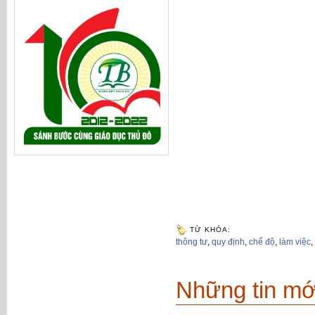
TỪ KHÓA:
thông tư
,
quy định
,
chế độ
,
làm việc
,
Những tin mớ