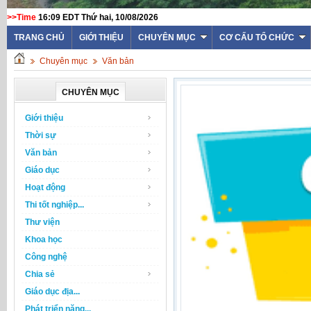
>>Time
16:09 EDT Thứ hai, 10/08/2026
TRANG CHỦ
GIỚI THIỆU
CHUYÊN MỤC
CƠ CẤU TỔ CHỨC
Chuyên mục
Văn bản
CHUYÊN MỤC
Giới thiệu
Thời sự
Văn bản
Giáo dục
Hoạt động
Thi tốt nghiệp...
Thư viện
Khoa học
Công nghệ
Chia sẻ
Giáo dục địa...
Phát triển năng...