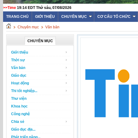
>>Time
19:14 EDT Thứ sáu, 07/08/2026
TRANG CHỦ
GIỚI THIỆU
CHUYÊN MỤC
CƠ CẤU TỔ CHỨC
Chuyên mục
Văn bản
CHUYÊN MỤC
Giới thiệu
Thời sự
Văn bản
Giáo dục
Hoạt động
Thi tốt nghiệp...
Thư viện
Khoa học
Công nghệ
Chia sẻ
Giáo dục địa...
Phát triển năng...