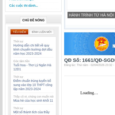
Các cuộc thi dành...
HÀNH TRÌNH TỪ HÀ NỘI
CHỦ ĐỀ NÓNG
TIÊU ĐIỂM
BÌNH LUẬN MỚI
Thời sự
Hướng dẫn chi tiết về quy
trình chuyển trường đợt đầu
năm học 2023-2024
QĐ Số: 1661/QĐ-SGDĐ
Góc tâm hồn
Tuổi hoa - Thơ Lý Ngân Hà
Đăng lúc: Thứ năm - 02/04/2026 23:32 -
12D1
Thời sự
Điểm chuẩn trúng tuyển bổ
sung vào lớp 10 THPT công
lập năm 2023-2024
Thầy cô ơi, chúng con muốn nói
Mùa hè của học sinh khối 11
Thời sự
Một số thành tích của thầy