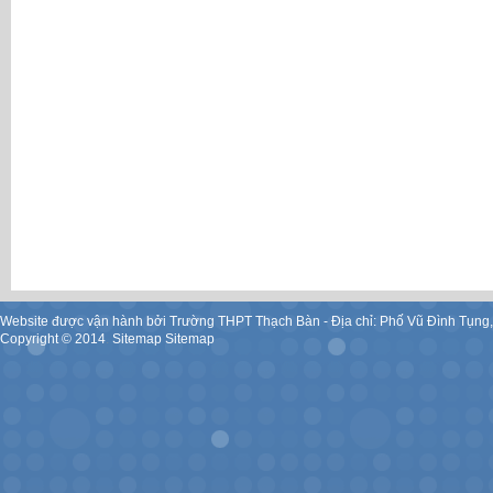
Website được vận hành bởi Trường THPT Thạch Bàn - Địa chỉ: Phố Vũ Đình Tụng
Copyright ©
2014
.
Sitemap
Sitemap