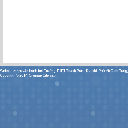
Website được vận hành bởi Trường THPT Thạch Bàn - Địa chỉ: Phố Vũ Đình Tụng
Copyright ©
2014
.
Sitemap
Sitemap