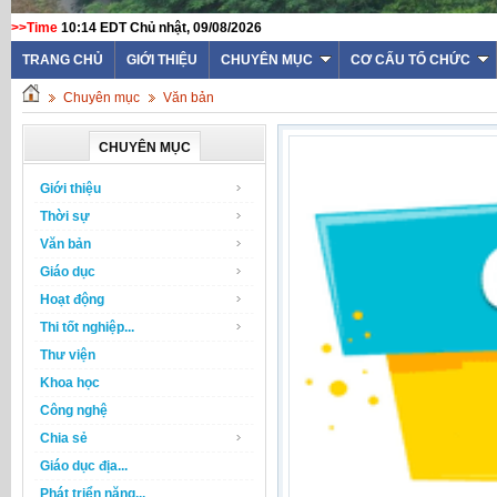
>>Time
10:14 EDT Chủ nhật, 09/08/2026
TRANG CHỦ
GIỚI THIỆU
CHUYÊN MỤC
CƠ CẤU TỔ CHỨC
Chuyên mục
Văn bản
CHUYÊN MỤC
Giới thiệu
Thời sự
Văn bản
Giáo dục
Hoạt động
Thi tốt nghiệp...
Thư viện
Khoa học
Công nghệ
Chia sẻ
Giáo dục địa...
Phát triển năng...