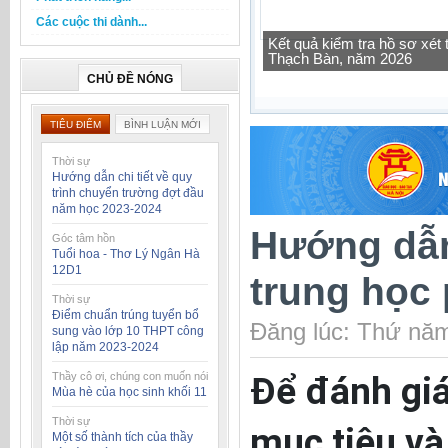
Các cuộc thi dành...
Tra cứu thông tin lớp học 
CHỦ ĐỀ NÓNG
TIÊU ĐIỂM
BÌNH LUẬN MỚI
Thời sự
Hướng dẫn chi tiết về quy
trình chuyển trường đợt đầu
năm học 2023-2024
Hướng dẫn 
Góc tâm hồn
Tuổi hoa - Thơ Lý Ngân Hà
12D1
trung học
Thời sự
Điểm chuẩn trúng tuyển bổ
Đăng lúc: Thứ năm
sung vào lớp 10 THPT công
lập năm 2023-2024
Thầy cô ơi, chúng con muốn nói
Để đánh giá
Mùa hè của học sinh khối 11
Thời sự
mục tiêu và
Một số thành tích của thầy