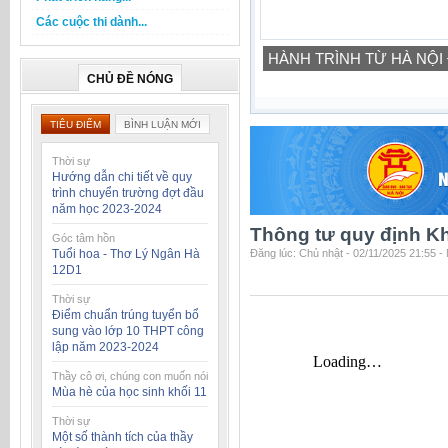
Các cuộc thi dành...
HÀNH TRÌNH TỪ HÀ NỘI
CHỦ ĐỀ NÓNG
TIÊU ĐIỂM
BÌNH LUẬN MỚI
Thời sự
Hướng dẫn chi tiết về quy
trình chuyển trường đợt đầu
năm học 2023-2024
Thông tư quy định K
Góc tâm hồn
Tuổi hoa - Thơ Lý Ngân Hà
Đăng lúc: Chủ nhật - 02/11/2025 21:55 
12D1
Thời sự
Điểm chuẩn trúng tuyển bổ
sung vào lớp 10 THPT công
lập năm 2023-2024
Thầy cô ơi, chúng con muốn nói
Mùa hè của học sinh khối 11
Thời sự
Một số thành tích của thầy