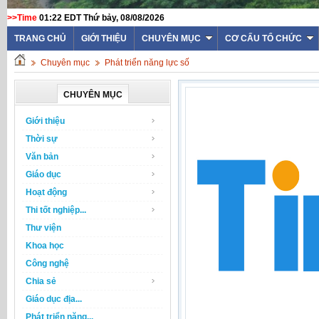
>>Time
01:22 EDT Thứ bảy, 08/08/2026
TRANG CHỦ
GIỚI THIỆU
CHUYÊN MỤC
CƠ CẤU TỔ CHỨC
Chuyên mục
Phát triển năng lực số
CHUYÊN MỤC
Giới thiệu
Thời sự
Văn bản
Giáo dục
Hoạt động
Thi tốt nghiệp...
Thư viện
Khoa học
Công nghệ
Chia sẻ
Giáo dục địa...
Phát triển năng...