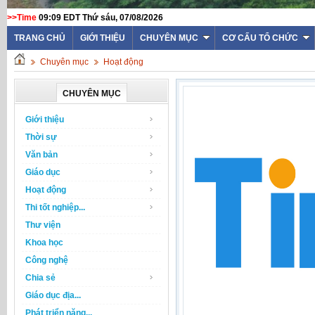
>>Time
09:09 EDT Thứ sáu, 07/08/2026
TRANG CHỦ
GIỚI THIỆU
CHUYÊN MỤC
CƠ CẤU TỔ CHỨC
Chuyên mục
Hoạt động
CHUYÊN MỤC
Giới thiệu
Thời sự
Văn bản
Giáo dục
Hoạt động
Thi tốt nghiệp...
Thư viện
Khoa học
Công nghệ
Chia sẻ
Giáo dục địa...
Phát triển năng...