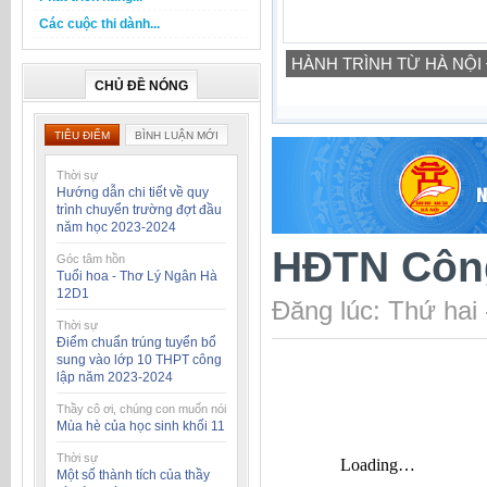
Các cuộc thi dành...
Cuộc thi tìm hiểu 80 năm N
19/10/2026)
CHỦ ĐỀ NÓNG
TIÊU ĐIỂM
BÌNH LUẬN MỚI
Thời sự
Hướng dẫn chi tiết về quy
trình chuyển trường đợt đầu
năm học 2023-2024
HĐTN Công
Góc tâm hồn
Tuổi hoa - Thơ Lý Ngân Hà
12D1
Đăng lúc: Thứ hai
Thời sự
Điểm chuẩn trúng tuyển bổ
sung vào lớp 10 THPT công
lập năm 2023-2024
Thầy cô ơi, chúng con muốn nói
Mùa hè của học sinh khối 11
Thời sự
Một số thành tích của thầy