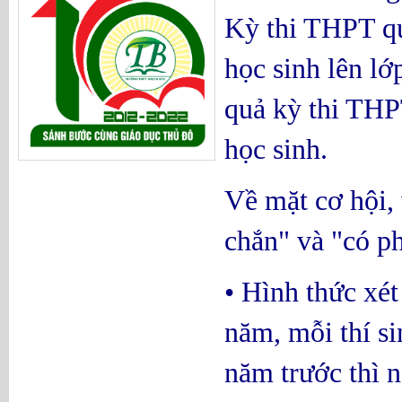
Kỳ thi THPT quố
học sinh lên lớ
quả kỳ thi THPT
học sinh.
Về mặt cơ hội, 
chắn" và "có ph
• Hình thức xét
năm, mỗi thí s
năm trước thì n