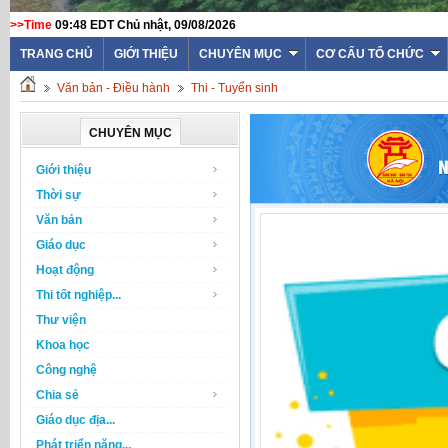
>>Time
09:48 EDT Chủ nhật, 09/08/2026
TRANG CHỦ
GIỚI THIỆU
CHUYÊN MỤC
CƠ CẤU TỔ CHỨC
Văn bản - Điều hành
Thi - Tuyển sinh
CHUYÊN MỤC
Giới thiệu
Thời sự
Văn bản
Giáo dục
Hoạt động
Thi tốt nghiệp...
Thư viện
Khoa học
Công nghệ
Chia sẻ
Giáo dục địa...
Phát triển năng...