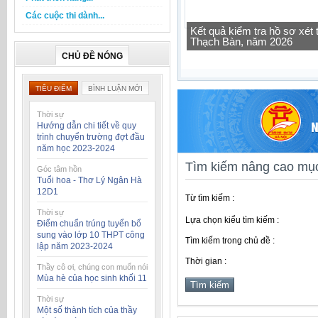
Các cuộc thi dành...
Kết quả kiểm tra hồ sơ xé
Thạch Bàn, năm 2026
CHỦ ĐỀ NÓNG
TIÊU ĐIỂM
BÌNH LUẬN MỚI
Thời sự
Hướng dẫn chi tiết về quy
trình chuyển trường đợt đầu
năm học 2023-2024
Tìm kiếm nâng cao mục
Góc tâm hồn
Tuổi hoa - Thơ Lý Ngân Hà
12D1
Từ tìm kiếm :
Thời sự
Lựa chọn kiểu tìm kiếm :
Điểm chuẩn trúng tuyển bổ
sung vào lớp 10 THPT công
Tìm kiếm trong chủ đề :
lập năm 2023-2024
Thời gian :
Thầy cô ơi, chúng con muốn nói
Mùa hè của học sinh khối 11
Thời sự
Một số thành tích của thầy