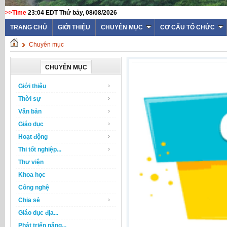
>>Time
23:04 EDT Thứ bảy, 08/08/2026
TRANG CHỦ
GIỚI THIỆU
CHUYÊN MỤC
CƠ CẤU TỔ CHỨC
Chuyên mục
CHUYÊN MỤC
Giới thiệu
Thời sự
Văn bản
Giáo dục
Hoạt động
Thi tốt nghiệp...
Thư viện
Khoa học
Công nghệ
Chia sẻ
Giáo dục địa...
Phát triển năng...