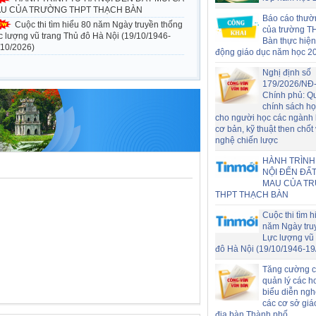
U CỦA TRƯỜNG THPT THẠCH BÀN
Báo cáo thườ
Cuộc thi tìm hiểu 80 năm Ngày truyền thống
của trường T
c lượng vũ trang Thủ đô Hà Nội (19/10/1946-
Bàn thực hiện
/10/2026)
động giáo dục năm học 2
Nghị định số
179/2026/NĐ
Chính phủ: Q
chính sách h
cho người học các ngành
cơ bản, kỹ thuật then chốt
nghệ chiến lược
HÀNH TRÌNH
NỘI ĐẾN ĐẤT
MAU CỦA T
THPT THẠCH BÀN
Cuộc thi tìm h
năm Ngày tru
Lực lượng vũ 
đô Hà Nội (19/10/1946-19
Tăng cường c
quản lý các h
biểu diễn nghệ
các cơ sở giá
địa bàn Thành phố