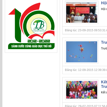
Hội
Hội 
Đăng lúc: 23-09-2015 09:53:31 A
Trư
Trườ
Đăng lúc: 12-09-2015 12:39:39 
Kết
Tr
Kết 
Đăng lúc: 29-07-2015 07:11:56 A