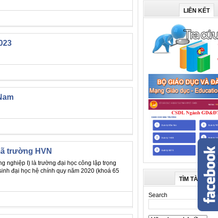
LIÊN KẾT
023
 Nam
 mã trường HVN
 nghiệp I) là trường đại học công lập trọng
 sinh đại học hệ chính quy năm 2020 (khoá 65
TÌM TÀI LIỆU
Search