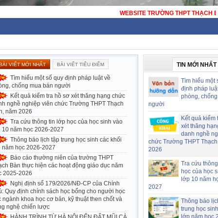
WEBSITE TRƯỜNG THPT THẠCH BÀN - HÀ NỘ
TIN MỚI NHẤT
BÀI VIẾT MỚI NHẤT
BÀI VIẾT TIÊU ĐIỂM
Tìm hiểu một số quy định pháp luật về
Tìm hiểu một 
òng, chống mua bán người
định pháp luậ
Kết quả kiểm tra hồ sơ xét thăng hạng chức
phòng, chống
nh nghề nghiệp viên chức Trường THPT Thạch
người
n, năm 2026
Kết quả kiểm 
Tra cứu thông tin lớp học của học sinh vào
xét thăng hạn
p 10 năm học 2026-2027
danh nghề ng
Thông báo lịch tập trung học sinh các khối
chức Trường THPT Thạch
p năm học 2026-2027
2026
Báo cáo thường niên của trường THPT
Tra cứu thông 
ạch Bàn thực hiện các hoạt động giáo dục năm
học của học s
c 2025-2026
lớp 10 năm h
Nghị định số 179/2026/NĐ-CP của Chính
2027
ủ: Quy định chính sách học bổng cho người học
 ngành khoa học cơ bản, kỹ thuật then chốt và
Thông báo lịc
ng nghệ chiến lược
trung học sin
lớp năm học 
HÀNH TRÌNH TỪ HÀ NỘI ĐẾN ĐẤT MŨI CÀ