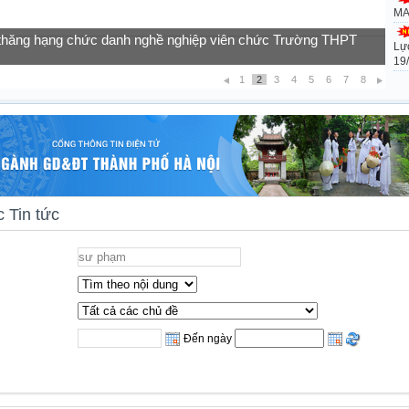
MA
Lự
của học sinh vào lớp 10 năm học 2026-2027
19
1
2
3
4
5
6
7
8
 Tin tức
Đến ngày