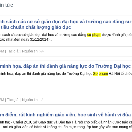
in tức
h sách các cơ sở giáo dục đại học và trường cao đẳng s
 tiêu chuẩn chất lượng giáo dục
 sách các cơ sở giáo dục đại học và trường cao đẳng
sư
phạm
được đánh giá, côn
 cập nhật đến ngày 31/12/2024)...
| Tác giả: | Nguồn tin : -/-
minh họa, đáp án thi đánh giá năng lực do Trường Đại họ
inh họa, đáp án thi đánh giá năng lực do Trường Đại học
Sư
phạm
Hà Nội tổ chức.
| Tác giả: | Nguồn tin : -/-
m điểm, rút kinh nghiệm giáo viên, học sinh về hành vi đùa 
nh tra) - Chiều 2/10, Sở Giáo dục và Đào tạo Hà Nội cho biết, đã nhận được bá
 - nơi có giáo viên có hành vi không chuẩn mực trong lớp học gây xôn xao mạng xã 