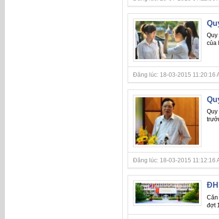
Qu
Quy 
của 
Đăng lúc: 18-03-2015 11:20:16 A
Qu
Quy 
trưở
Đăng lúc: 18-03-2015 11:12:16 A
ĐH 
Căn 
đợt 