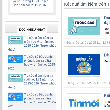
và trò Trường THPT Thạch
Kết quả tìm kiếm trên T
Bàn năm học 2015-2016
Dan
đạt
Danh
ĐỌC NHIỀU NHẤT
liệu
Tra cứu điểm kiểm tra
giữa học kỳ 1 năm học
Đăng lúc: 16-01-2025 11:44:27 PM 
2025-2026 (Trước phúc
khảo)
Đề 
Tra cứu số báo danh,
phòng kiểm tra giữa
Đề m
học kỳ 1 năm học 2025-
2026
Tra cứu điểm kiểm tra
cuối học kỳ 1 năm học
Đăng lúc: 16-01-2025 11:06:16 PM 
2025-2026 (Trước phúc
khảo)
Tra cứu số báo danh,
Kiể
phòng kiểm tra giữa
(Tha
học kỳ 2 năm học 2025-
Biên
2026