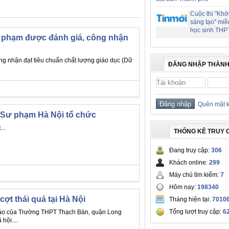
Cuộc thi "Khở
sáng tạo" miề
học sinh THP
ư phạm được đánh giá, công nhận
g nhận đạt tiêu chuẩn chất lượng giáo dục (Dữ
ĐĂNG NHẬP THÀNH
Quên mật 
c Sư phạm Hà Nội tổ chức
..
THỐNG KÊ TRUY 
Đang truy cập:
306
Khách online:
299
Máy chủ tìm kiếm:
7
Hôm nay:
198340
cợt thái quá tại Hà Nội
Tháng hiện tại:
7010
Tổng lượt truy cập:
6
o cáo của Trường THPT Thạch Bàn, quận Long
hội....