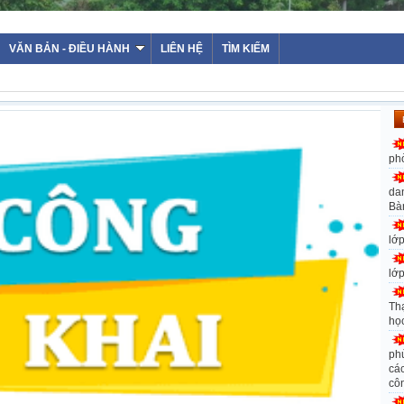
VĂN BẢN - ĐIỀU HÀNH
LIÊN HỆ
TÌM KIẾM
ph
da
Bà
lớ
lớ
Th
họ
ph
các
cô