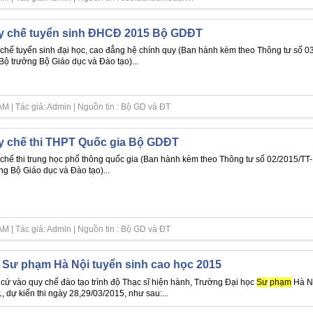
y chế tuyển sinh ĐHCĐ 2015 Bộ GDĐT
chế tuyển sinh đại học, cao đẳng hệ chính quy (Ban hành kèm theo Thông tư số
Bộ trưởng Bộ Giáo dục và Đào tạo)...
M | Tác giả: Admin | Nguồn tin : Bộ GD và ĐT
y chế thi THPT Quốc gia Bộ GDĐT
chế thi trung học phổ thông quốc gia (Ban hành kèm theo Thông tư số 02/2015/
ng Bộ Giáo dục và Đào tạo)...
M | Tác giả: Admin | Nguồn tin : Bộ GD và ĐT
Sư phạm Hà Nội tuyển sinh cao học 2015
cứ vào quy chế đào tạo trình độ Thạc sĩ hiện hành, Trường Đại học
Sư
phạm
Hà Nộ
1, dự kiến thi ngày 28,29/03/2015, như sau:...