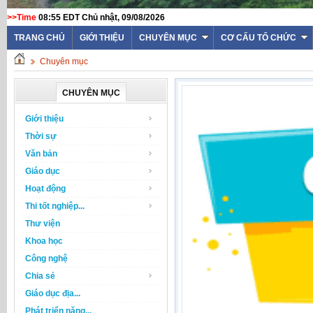
>>Time
08:55 EDT Chủ nhật, 09/08/2026
TRANG CHỦ
GIỚI THIỆU
CHUYÊN MỤC
CƠ CẤU TỔ CHỨC
Chuyên mục
CHUYÊN MỤC
Giới thiệu
Thời sự
Văn bản
Giáo dục
Hoạt động
Thi tốt nghiệp...
Thư viện
Khoa học
Công nghệ
Chia sẻ
Giáo dục địa...
Phát triển năng...