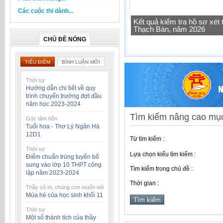
Các cuộc thi dành...
Tra cứu thông tin lớp học 
CHỦ ĐỀ NÓNG
TIÊU ĐIỂM
BÌNH LUẬN MỚI
Thời sự
Hướng dẫn chi tiết về quy
trình chuyển trường đợt đầu
năm học 2023-2024
Tìm kiếm nâng cao mục
Góc tâm hồn
Tuổi hoa - Thơ Lý Ngân Hà
12D1
Từ tìm kiếm :
Thời sự
Lựa chọn kiểu tìm kiếm :
Điểm chuẩn trúng tuyển bổ
sung vào lớp 10 THPT công
Tìm kiếm trong chủ đề :
lập năm 2023-2024
Thời gian :
Thầy cô ơi, chúng con muốn nói
Mùa hè của học sinh khối 11
Thời sự
Một số thành tích của thầy