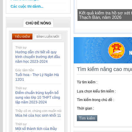
Các cuộc thi dành...
Kết quả kiểm tra hồ sơ xé
Thạch Bàn, năm 2026
CHỦ ĐỀ NÓNG
TIÊU ĐIỂM
BÌNH LUẬN MỚI
Thời sự
Hướng dẫn chi tiết về quy
trình chuyển trường đợt đầu
năm học 2023-2024
Tìm kiếm nâng cao mục
Góc tâm hồn
Tuổi hoa - Thơ Lý Ngân Hà
12D1
Từ tìm kiếm :
Thời sự
Lựa chọn kiểu tìm kiếm :
Điểm chuẩn trúng tuyển bổ
sung vào lớp 10 THPT công
Tìm kiếm trong chủ đề :
lập năm 2023-2024
Thời gian :
Thầy cô ơi, chúng con muốn nói
Mùa hè của học sinh khối 11
Thời sự
Một số thành tích của thầy