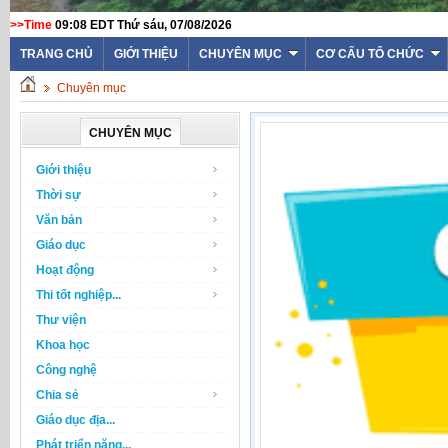
>>Time
09:08 EDT Thứ sáu, 07/08/2026
TRANG CHỦ
GIỚI THIỆU
CHUYÊN MỤC
CƠ CẤU TỔ CHỨC
Chuyên mục
CHUYÊN MỤC
Giới thiệu
Thời sự
Văn bản
Giáo dục
Hoạt động
Thi tốt nghiệp...
Thư viện
Khoa học
Công nghệ
Chia sẻ
Giáo dục địa...
Phát triển năng...