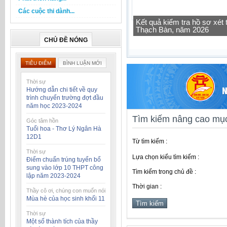
Các cuộc thi dành...
Tra cứu thông tin lớp học 
CHỦ ĐỀ NÓNG
TIÊU ĐIỂM
BÌNH LUẬN MỚI
Thời sự
Hướng dẫn chi tiết về quy
trình chuyển trường đợt đầu
năm học 2023-2024
Tìm kiếm nâng cao mục
Góc tâm hồn
Tuổi hoa - Thơ Lý Ngân Hà
12D1
Từ tìm kiếm :
Thời sự
Lựa chọn kiểu tìm kiếm :
Điểm chuẩn trúng tuyển bổ
sung vào lớp 10 THPT công
Tìm kiếm trong chủ đề :
lập năm 2023-2024
Thời gian :
Thầy cô ơi, chúng con muốn nói
Mùa hè của học sinh khối 11
Thời sự
Một số thành tích của thầy