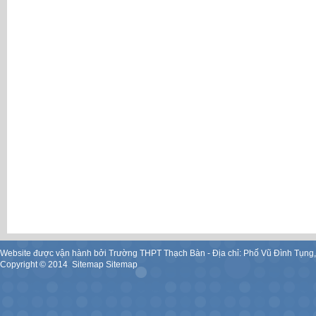
Website được vận hành bởi Trường THPT Thạch Bàn - Địa chỉ: Phố Vũ Đình Tụng
Copyright ©
2014
.
Sitemap
Sitemap