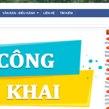
VĂN BẢN - ĐIỀU HÀNH
LIÊN HỆ
TÌM KIẾM
ph
da
Bà
lớ
lớ
Th
họ
ph
các
cô