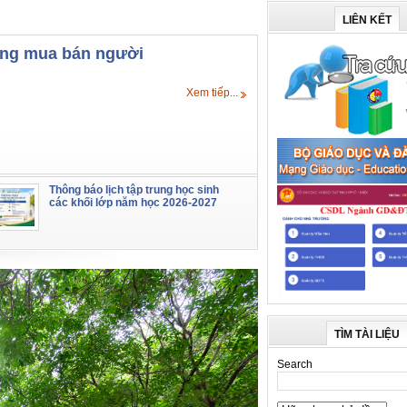
LIÊN KẾT
hống mua bán người
Xem tiếp...
Thông báo lịch tập trung học sinh
các khối lớp năm học 2026-2027
TÌM TÀI LIỆU
Search