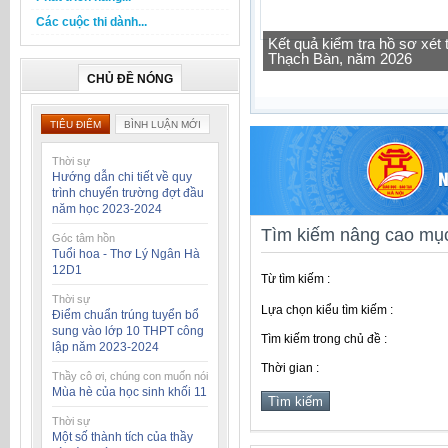
Các cuộc thi dành...
Kết quả kiểm tra hồ sơ xé
Thạch Bàn, năm 2026
Tra cứu thông tin lớp học 
CHỦ ĐỀ NÓNG
TIÊU ĐIỂM
BÌNH LUẬN MỚI
Thời sự
Hướng dẫn chi tiết về quy
trình chuyển trường đợt đầu
năm học 2023-2024
Tìm kiếm nâng cao mục
Góc tâm hồn
Tuổi hoa - Thơ Lý Ngân Hà
12D1
Từ tìm kiếm :
Thời sự
Lựa chọn kiểu tìm kiếm :
Điểm chuẩn trúng tuyển bổ
sung vào lớp 10 THPT công
Tìm kiếm trong chủ đề :
lập năm 2023-2024
Thời gian :
Thầy cô ơi, chúng con muốn nói
Mùa hè của học sinh khối 11
Thời sự
Một số thành tích của thầy