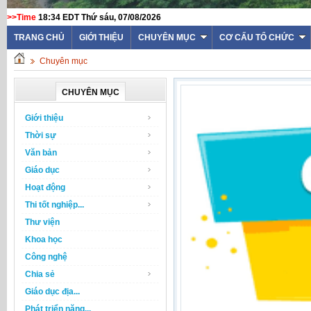
>>Time
18:34 EDT Thứ sáu, 07/08/2026
TRANG CHỦ
GIỚI THIỆU
CHUYÊN MỤC
CƠ CẤU TỔ CHỨC
Chuyên mục
CHUYÊN MỤC
Giới thiệu
Thời sự
Văn bản
Giáo dục
Hoạt động
Thi tốt nghiệp...
Thư viện
Khoa học
Công nghệ
Chia sẻ
Giáo dục địa...
Phát triển năng...