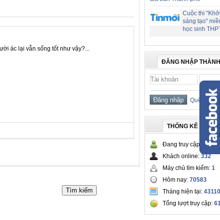
Cuộc thi "Khở
sáng tạo" miề
học sinh THP
i ác lại vẫn sống tốt như vậy?...
ĐĂNG NHẬP THÀNH
Quên mật 
THỐNG KÊ TRUY 
Đang truy cập:
333
Khách online:
332
Máy chủ tìm kiếm:
1
Hôm nay:
70583
Tháng hiện tại:
4311
Tổng lượt truy cập:
6