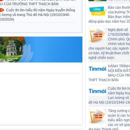
U CỦA TRƯỜNG THPT THẠCH BÀN
Báo cáo thườ
Cuộc thi tìm hiểu 80 năm Ngày truyền thống
của trường T
c lượng vũ trang Thủ đô Hà Nội (19/10/1946-
Bàn thực hiện
/10/2026)
động giáo dục năm học 2
Nghị định số
179/2026/NĐ
Chính phủ: Q
chính sách h
cho người học các ngành
cơ bản, kỹ thuật then chốt
nghệ chiến lược
HÀNH TRÌNH
NỘI ĐẾN ĐẤT
MAU CỦA T
THPT THẠCH BÀN
Cuộc thi tìm h
năm Ngày tru
Lực lượng vũ 
đô Hà Nội (19/10/1946-19
Tăng cường c
quản lý các h
biểu diễn nghệ
các cơ sở giá
địa bàn Thành phố