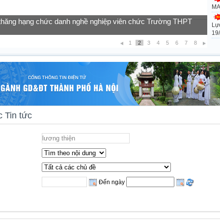
MA
t thăng hạng chức danh nghề nghiệp viên chức Trường THPT
Lự
của học sinh vào lớp 10 năm học 2026-2027
19
1
2
3
4
5
6
7
8
 Tin tức
Đến ngày