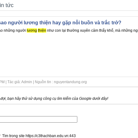
in tức
sao người lương thiện hay gặp nỗi buồn và trắc trở?
ao những người
lương
thiện
như con lại thường xuyên cảm thấy khổ, mà những ngườ
M | Tác giả: Admin | Nguồn tin : nguyentandung.org
ợi, bạn hãy thử sử dụng công cụ tìm kiếm của Google dưới đây!
Tìm trong site https://c3thachban.edu.vn:443