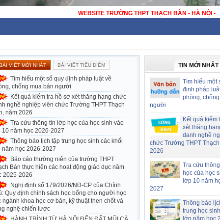
WEBSITE TRƯỜNG THPT 
TIN MỚI NHẤT
BÀI VIẾT MỚI NHẤT
BÀI VIẾT TIÊU ĐIỂM
Tìm hiểu một số quy định pháp luật về
Tìm hiểu một 
òng, chống mua bán người
định pháp luậ
Kết quả kiểm tra hồ sơ xét thăng hạng chức
phòng, chống
nh nghề nghiệp viên chức Trường THPT Thạch
người
n, năm 2026
Kết quả kiểm 
Tra cứu thông tin lớp học của học sinh vào
xét thăng hạn
p 10 năm học 2026-2027
danh nghề ng
Thông báo lịch tập trung học sinh các khối
chức Trường THPT Thạch
p năm học 2026-2027
2026
Báo cáo thường niên của trường THPT
Tra cứu thông 
ạch Bàn thực hiện các hoạt động giáo dục năm
học của học s
c 2025-2026
lớp 10 năm h
Nghị định số 179/2026/NĐ-CP của Chính
2027
ủ: Quy định chính sách học bổng cho người học
 ngành khoa học cơ bản, kỹ thuật then chốt và
Thông báo lịc
ng nghệ chiến lược
trung học sin
lớp năm học 
HÀNH TRÌNH TỪ HÀ NỘI ĐẾN ĐẤT MŨI CÀ