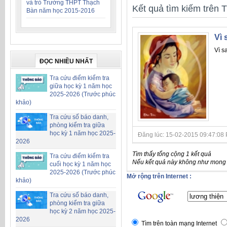
và trò Trường THPT Thạch
Kết quả tìm kiếm trên T
Bàn năm học 2015-2016
Vì 
Vì s
ĐỌC NHIỀU NHẤT
Tra cứu điểm kiểm tra
giữa học kỳ 1 năm học
2025-2026 (Trước phúc
khảo)
Tra cứu số báo danh,
phòng kiểm tra giữa
học kỳ 1 năm học 2025-
Đăng lúc: 15-02-2015 09:47:08 P
2026
Tìm thấy tổng cộng 1 kết quả
Tra cứu điểm kiểm tra
Nếu kết quả này không như mong đ
cuối học kỳ 1 năm học
2025-2026 (Trước phúc
Mở rộng trên Internet :
khảo)
Tra cứu số báo danh,
phòng kiểm tra giữa
học kỳ 2 năm học 2025-
2026
Tìm trên toàn mạng Internet