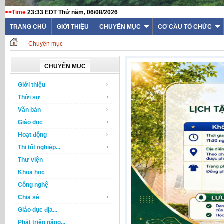
>>Time
23:33 EDT Thứ năm, 06/08/2026
WEBSITE TRƯỜNG THPT THẠCH 
TRANG CHỦ
GIỚI THIỆU
CHUYÊN MỤC
CƠ CẤU TỔ CHỨC
Chuyên mục
CHUYÊN MỤC
Giới thiệu
Thời sự
Văn bản
Giáo dục
Hoạt động
Thi tốt nghiệp...
Thư viện
Khoa học
Công nghệ
Chia sẻ
Giáo dục địa...
Phát triển năng...