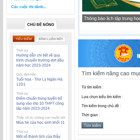
Các cuộc thi dành...
Thông báo lịch tập trung h
CHỦ ĐỀ NÓNG
TIÊU ĐIỂM
BÌNH LUẬN MỚI
Thời sự
Hướng dẫn chi tiết về quy
trình chuyển trường đợt đầu
năm học 2023-2024
Tìm kiếm nâng cao mục
Góc tâm hồn
Tuổi hoa - Thơ Lý Ngân Hà
12D1
Từ tìm kiếm :
Thời sự
Lựa chọn kiểu tìm kiếm :
Điểm chuẩn trúng tuyển bổ
sung vào lớp 10 THPT công
Tìm kiếm trong chủ đề :
lập năm 2023-2024
Thời gian :
Thầy cô ơi, chúng con muốn nói
Mùa hè của học sinh khối 11
Thời sự
Một số thành tích của thầy