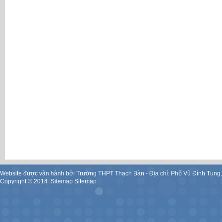
Website được vận hành bởi Trường THPT Thạch Bàn - Địa chỉ: Phố Vũ Đình Tụng
Copyright ©
2014
.
Sitemap
Sitemap