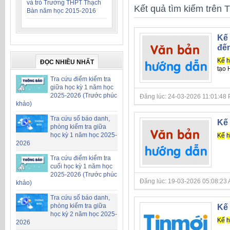
và trò Trường THPT Thạch
Kết quả tìm kiếm trên T
Bàn năm học 2015-2016
Kế 
đến
Kế
h
ĐỌC NHIỀU NHẤT
tạo 
Tra cứu điểm kiểm tra
giữa học kỳ 1 năm học
2025-2026 (Trước phúc
Đăng lúc: 24-03-2026 11:01:48 PM 
khảo)
Tra cứu số báo danh,
Kế 
phòng kiểm tra giữa
học kỳ 1 năm học 2025-
Kế
h
2026
Tra cứu điểm kiểm tra
cuối học kỳ 1 năm học
2025-2026 (Trước phúc
Đăng lúc: 19-03-2026 05:08:23 AM 
khảo)
Tra cứu số báo danh,
phòng kiểm tra giữa
Kế 
học kỳ 2 năm học 2025-
Kế
h
2026