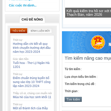
Các cuộc thi dành...
Tra cứu thông tin lớp học 
CHỦ ĐỀ NÓNG
TIÊU ĐIỂM
BÌNH LUẬN MỚI
Thời sự
Hướng dẫn chi tiết về quy
trình chuyển trường đợt đầu
năm học 2023-2024
Tìm kiếm nâng cao mục
Góc tâm hồn
Tuổi hoa - Thơ Lý Ngân Hà
12D1
Từ tìm kiếm :
Thời sự
Lựa chọn kiểu tìm kiếm :
Điểm chuẩn trúng tuyển bổ
sung vào lớp 10 THPT công
Tìm kiếm trong chủ đề :
lập năm 2023-2024
Thời gian :
Thầy cô ơi, chúng con muốn nói
Mùa hè của học sinh khối 11
Thời sự
Một số thành tích của thầy