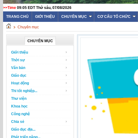
>>Time
09:05 EDT Thứ sáu, 07/08/2026
TRANG CHỦ
GIỚI THIỆU
CHUYÊN MỤC
CƠ CẤU TỔ CHỨC
Chuyên mục
CHUYÊN MỤC
Giới thiệu
Thời sự
Văn bản
Giáo dục
Hoạt động
Thi tốt nghiệp...
Thư viện
Khoa học
Công nghệ
Chia sẻ
Giáo dục địa...
Phát triển năng...