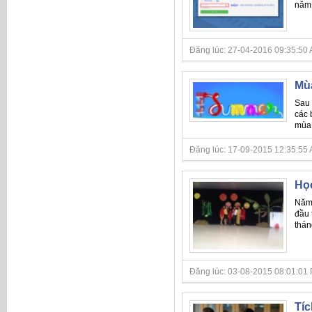
năm 
Đăng lúc: 27-04-2016 09:35:50 A
Mùa
Sau 
các 
mùa 
Đăng lúc: 17-09-2015 12:35:55 A
Học
Năm 
đầu 
thán
Đăng lúc: 03-08-2015 08:01:01 P
Tíc