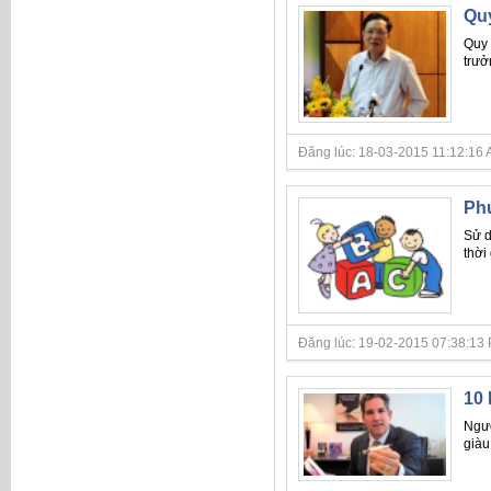
Qu
Quy 
trưở
Đăng lúc: 18-03-2015 11:12:16 A
Ph
Sử d
thời
Đăng lúc: 19-02-2015 07:38:13 P
10 
Ngườ
giàu 