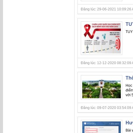
Đăng lúc: 29-06-2021 10:09:26 AM
TU
TUY
Đăng lúc: 12-12-2020 08:32:09 AM
Thô
Học 
điểm
với 
Đăng lúc: 09-07-2020 03:54:09 A
Hướ
Bài 