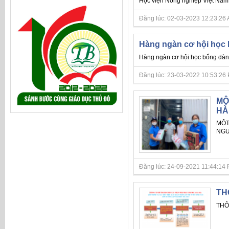
Học viện Nông nghiệp Việt Nam 
Đăng lúc: 02-03-2023 12:23:26 AM 
Hàng ngàn cơ hội học 
Hàng ngàn cơ hội học bổng dành
Đăng lúc: 23-03-2022 10:53:26 PM 
MỘ
HÀ
MỘT
NGƯ
Đăng lúc: 24-09-2021 11:44:14 PM 
TH
THÔ