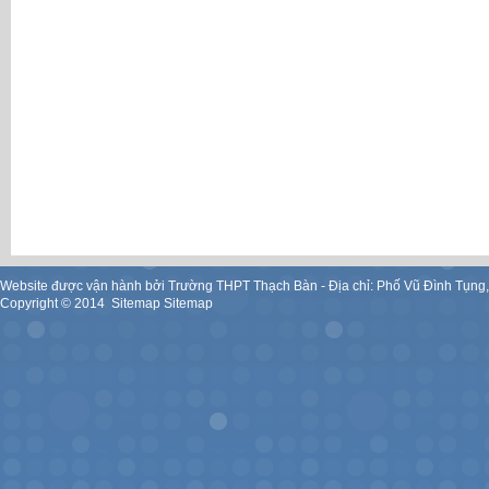
Website được vận hành bởi Trường THPT Thạch Bàn - Địa chỉ: Phố Vũ Đình Tụng
Copyright ©
2014
.
Sitemap
Sitemap