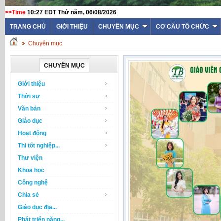
>>Time
10:27 EDT Thứ năm, 06/08/2026
TRANG CHỦ
GIỚI THIỆU
CHUYÊN MỤC
CƠ CẤU TỔ CHỨC
Chuyên mục
CHUYÊN MỤC
Giới thiệu
Thời sự
Văn bản
Giáo dục
Hoạt động
Thi tốt nghiệp...
Thư viện
Khoa học
Công nghệ
Chia sẻ
Giáo dục địa...
Phát triển năng...