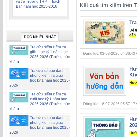
và trò Trường THPT Thạch
Kết quả tìm kiếm trên T
Bàn năm học 2015-2016
Tra
Để t
dẫn
.
ĐỌC NHIỀU NHẤT
Tra cứu điểm kiểm tra
giữa học kỳ 1 năm học
Đăng lúc: 03-08-2026 04:36:43 AM 
2025-2026 (Trước phúc
khảo)
Hướ
Tra cứu số báo danh,
Kho
phòng kiểm tra giữa
học kỳ 1 năm học 2025-
Hướ
2026
Tra cứu điểm kiểm tra
cuối học kỳ 1 năm học
2025-2026 (Trước phúc
Đăng lúc: 16-07-2026 05:57:17 AM 
khảo)
Tra cứu số báo danh,
Hướ
phòng kiểm tra giữa
20
học kỳ 2 năm học 2025-
2026
Hướ