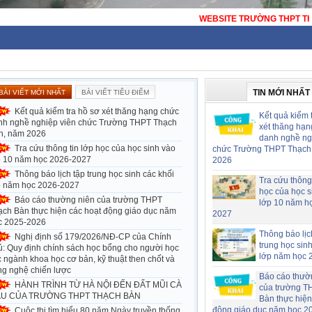
WEBSITE TRƯỜNG THPT THẠCH BÀN - HÀ NỘI - 
TIN MỚI NHẤT
BÀI VIẾT MỚI NHẤT
BÀI VIẾT TIÊU ĐIỂM
Kết quả kiểm tra hồ sơ xét thăng hạng chức
Kết quả kiểm 
nh nghề nghiệp viên chức Trường THPT Thạch
xét thăng hạn
n, năm 2026
danh nghề ng
Tra cứu thông tin lớp học của học sinh vào
chức Trường THPT Thạch
p 10 năm học 2026-2027
2026
Thông báo lịch tập trung học sinh các khối
Tra cứu thông 
p năm học 2026-2027
học của học s
Báo cáo thường niên của trường THPT
lớp 10 năm h
ạch Bàn thực hiện các hoạt động giáo dục năm
2027
c 2025-2026
Thông báo lịc
Nghị định số 179/2026/NĐ-CP của Chính
trung học sin
ủ: Quy định chính sách học bổng cho người học
lớp năm học 
 ngành khoa học cơ bản, kỹ thuật then chốt và
ng nghệ chiến lược
Báo cáo thườ
HÀNH TRÌNH TỪ HÀ NỘI ĐẾN ĐẤT MŨI CÀ
của trường T
U CỦA TRƯỜNG THPT THẠCH BÀN
Bàn thực hiện
động giáo dục năm học 2
Cuộc thi tìm hiểu 80 năm Ngày truyền thống