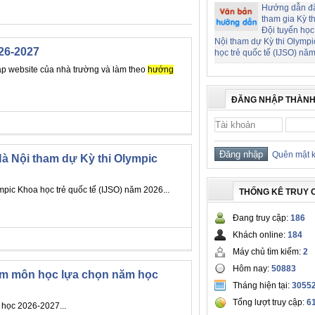
Hướng dẫn đ
tham gia Kỳ t
Đội tuyển học
Nội tham dự Kỳ thi Olymp
026-2027
học trẻ quốc tế (IJSO) nă
cập website của nhà trường và làm theo
hướng
ĐĂNG NHẬP THÀNH
Quên mật 
à Nội tham dự Kỳ thi Olympic
mpic Khoa học trẻ quốc tế (IJSO) năm 2026...
THỐNG KÊ TRUY 
Đang truy cập:
186
Khách online:
184
Máy chủ tìm kiếm:
2
Hôm nay:
50883
hóm môn học lựa chọn năm học
Tháng hiện tại:
3055
Tổng lượt truy cập:
6
 học 2026-2027...