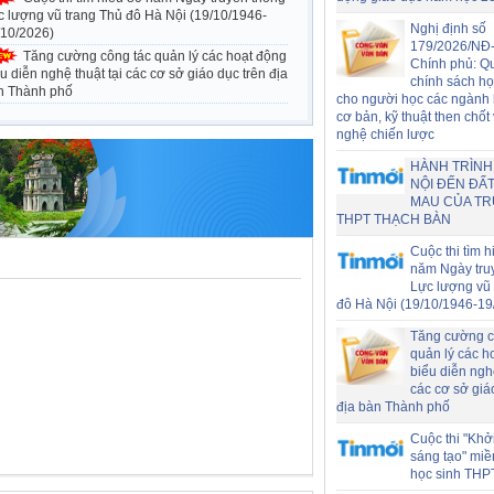
c lượng vũ trang Thủ đô Hà Nội (19/10/1946-
Nghị định số
/10/2026)
179/2026/NĐ
Tăng cường công tác quản lý các hoạt động
Chính phủ: Q
u diễn nghệ thuật tại các cơ sở giáo dục trên địa
chính sách h
n Thành phố
cho người học các ngành
cơ bản, kỹ thuật then chốt
nghệ chiến lược
HÀNH TRÌNH
NỘI ĐẾN ĐẤT
MAU CỦA T
THPT THẠCH BÀN
Cuộc thi tìm h
năm Ngày tru
Lực lượng vũ 
đô Hà Nội (19/10/1946-19
Tăng cường c
quản lý các h
biểu diễn nghệ
các cơ sở giá
địa bàn Thành phố
Cuộc thi "Khở
sáng tạo" miề
học sinh THP