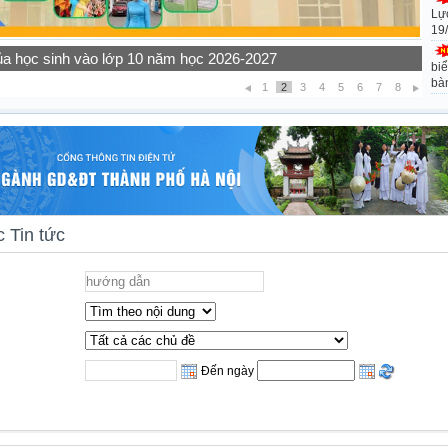
Lự
19
ọc sinh các khối lớp năm học 2026-2027
biể
bà
1
2
3
4
5
6
7
8
 Tin tức
Đến ngày