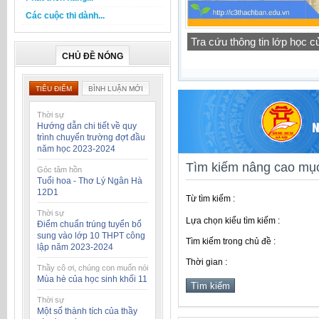
Các cuộc thi dành...
Thông báo lịch tập trung h
CHỦ ĐỀ NÓNG
TIÊU ĐIỂM
BÌNH LUẬN MỚI
Thời sự
Hướng dẫn chi tiết về quy
trình chuyển trường đợt đầu
năm học 2023-2024
Tìm kiếm nâng cao mục
Góc tâm hồn
Tuổi hoa - Thơ Lý Ngân Hà
12D1
Từ tìm kiếm :
Thời sự
Lựa chọn kiểu tìm kiếm :
Điểm chuẩn trúng tuyển bổ
sung vào lớp 10 THPT công
Tìm kiếm trong chủ đề :
lập năm 2023-2024
Thời gian :
Thầy cô ơi, chúng con muốn nói
Mùa hè của học sinh khối 11
Thời sự
Một số thành tích của thầy