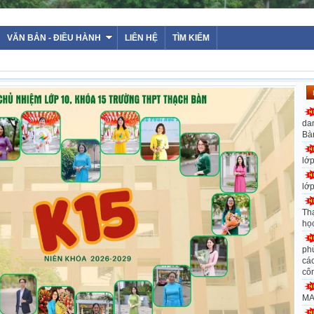
VĂN BẢN - ĐIỀU HÀNH
LIÊN HỆ
TÌM KIẾM
da
Bà
lớ
lớ
Th
họ
ph
các
cô
MA