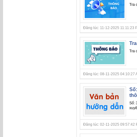
Tra 
Đăng lúc: 11-12-2025 11:11:23 PM 
Tra
Tra 
Đăng lúc: 08-11-2025 04:10:27 AM 
Số:
thô
Số:
xuyê
Đăng lúc: 02-11-2025 09:57:42 PM 