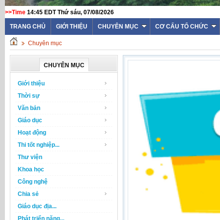
>>Time
14:45 EDT Thứ sáu, 07/08/2026
TRANG CHỦ
GIỚI THIỆU
CHUYÊN MỤC
CƠ CẤU TỔ CHỨC
Chuyên mục
CHUYÊN MỤC
Giới thiệu
Thời sự
Văn bản
Giáo dục
Hoạt động
Thi tốt nghiệp...
Thư viện
Khoa học
Công nghệ
Chia sẻ
Giáo dục địa...
Phát triển năng...