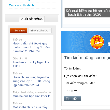
Các cuộc thi dành...
Tra cứu thông tin lớp học 
CHỦ ĐỀ NÓNG
TIÊU ĐIỂM
BÌNH LUẬN MỚI
Thời sự
Hướng dẫn chi tiết về quy
trình chuyển trường đợt đầu
năm học 2023-2024
Tìm kiếm nâng cao mục
Góc tâm hồn
Tuổi hoa - Thơ Lý Ngân Hà
12D1
Từ tìm kiếm :
Thời sự
Lựa chọn kiểu tìm kiếm :
Điểm chuẩn trúng tuyển bổ
sung vào lớp 10 THPT công
Tìm kiếm trong chủ đề :
lập năm 2023-2024
Thời gian :
Thầy cô ơi, chúng con muốn nói
Mùa hè của học sinh khối 11
Thời sự
Một số thành tích của thầy