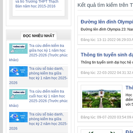
và trò Trường THPT Thạch
Kết quả tìm kiếm trên T
Bàn năm học 2015-2016
Đường lên đỉnh Olympi
Đường lên đỉnh Olympia 23: Nam
ĐỌC NHIỀU NHẤT
Đăng lúc: 13-11-2022 06:29:03 AM
Tra cứu điểm kiểm tra
giữa học kỳ 1 năm học
Thông tin tuyển sinh đ
2025-2026 (Trước phúc
khảo)
Thông tin tuyển sinh đại học hệ
Tra cứu số báo danh,
Đăng lúc: 22-03-2022 04:31:32 AM 
phòng kiểm tra giữa
học kỳ 1 năm học 2025-
2026
Thô
Tra cứu điểm kiểm tra
Học 
cuối học kỳ 1 năm học
điểm
2025-2026 (Trước phúc
với 
khảo)
Tra cứu số báo danh,
Đăng lúc: 09-07-2020 03:54:09 A
phòng kiểm tra giữa
học kỳ 2 năm học 2025-
2026
Đăn