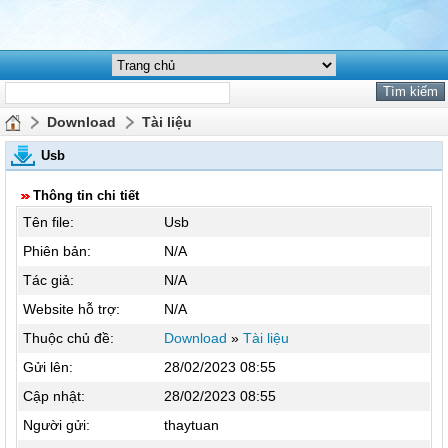
Download
Tài liệu
Usb
Thông tin chi tiết
Tên file:
Usb
Phiên bản:
N/A
Tác giả:
N/A
Website hỗ trợ:
N/A
Thuộc chủ đề:
Download
»
Tài liệu
Gửi lên:
28/02/2023 08:55
Cập nhật:
28/02/2023 08:55
Người gửi:
thaytuan